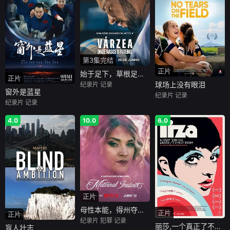
第3集完结
正片
始于足下，草根足球的传奇
正片
球场上没有眼泪
纪录片
记录
窗外是蓝星
纪录片
记录
纪录片
记录
4.0
10.0
6.0
正片
母性本能，得州夺胎案
正片
正片
纪录片
犯罪
记录
丽莎,一个真正了不起的绝对真实的故事
盲人壮志