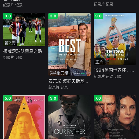
纪录片
记录
纪录片
记录
3.0
3.0
9.0
第2集
挪威足球队黑马之路
纪录片
记录
正片
1994美国世界杯，巴西队荣耀再临
第4集完结
纪录片
运动
记录
安东尼·波罗夫斯基的世界最佳之旅
纪录片
记录
5.0
5.0
7.0