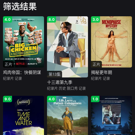
筛选结果
4.0
8.0
3.0
正片
正片
鸡肉帝国：快餐阴谋
揭秘更年期
第13集
纪录片
记录
纪录片
记录
十三邀第九季
纪录片
历史
脱口秀
记录
9.0
4.0
1.0