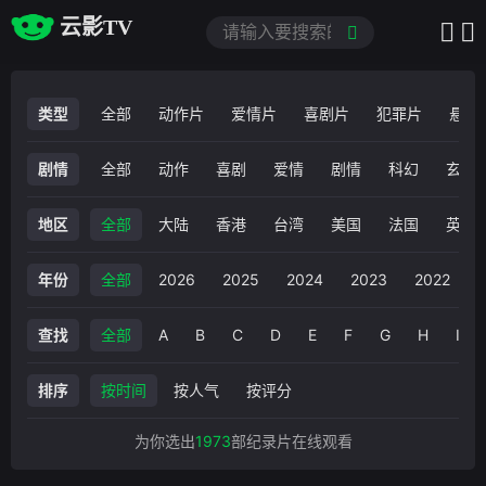
云影TV
类型
全部
动作片
爱情片
喜剧片
犯罪片
悬疑
剧情
全部
动作
喜剧
爱情
剧情
科幻
玄幻
地区
全部
大陆
香港
台湾
美国
法国
英国
年份
全部
2026
2025
2024
2023
2022
2
查找
全部
A
B
C
D
E
F
G
H
I
排序
按时间
按人气
按评分
为你选出
1973
部纪录片在线观看