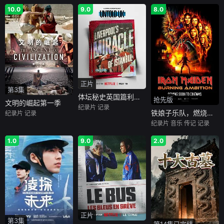
10.0
9.0
8.0
正片
第3集
体坛秘史英国篇利物浦的伊斯坦布尔奇迹
抢先版
文明的崛起第一季
纪录片
记录
铁娘子乐队，燃烧雄心
纪录片
记录
纪录片
音乐
传记
记录
1.0
9.0
2.0
正片
第3集