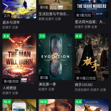
第6集
生活拉里与不快乐的追求 一部美国史
第3集完结
正片
剧情
纪录片
记录
爱达荷州血案：大学梦魇
逝水与流年
纪录片
犯罪
记录
纪录片
记录
8.0
7.0
6.0
第5集
第10集已完结
第4集完结
演化第一季
棋手(2026)
人将燃烧
纪录片
记录
历史纪录片
纪录片
记录
纪录片
记录
10.0
10.0
4.0