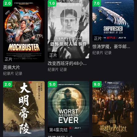
2.0
1.0
7.0
正片
惊涛梦魇，豪华邮轮沉没事件
纪录片
记录
正片
正片
改变西班牙的48小时 恐怖组织人质事件
恶搞大片
纪录片
记录
纪录片
记录
2.0
5.0
9.0
第4集完结