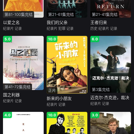
第81-100集完结
第21-61集完结
第21-41集完结
以爱之名
我们的父亲
王者归来
纪录片
记录
纪录片
犯罪
记录
历史
纪录片
记录
5.0
10.0
6.0
第41-72集完结
第3集完结
正片
国之利器
迈克尔·杰克逊，裁决
新来的小朋友
纪录片
记录
纪录片
记录
纪录片
记录
4.0
10.0
3.0