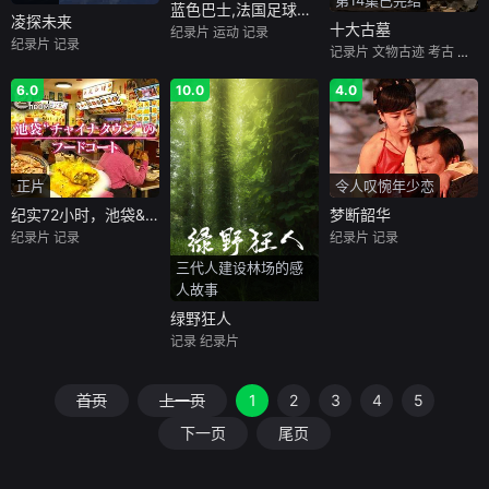
第14集已完结
蓝色巴士,法国足球队罢练事件簿
凌探未来
十大古墓
纪录片
运动
记录
纪录片
记录
记录片
文物古迹
考古
纪录
6.0
10.0
4.0
正片
令人叹惋年少恋
纪实72小时，池袋&quot;唐人街&quot;的美食广场
梦断韶华
纪录片
记录
纪录片
记录
三代人建设林场的感
人故事
绿野狂人
记录
纪录片
首页
上一页
1
2
3
4
5
下一页
尾页