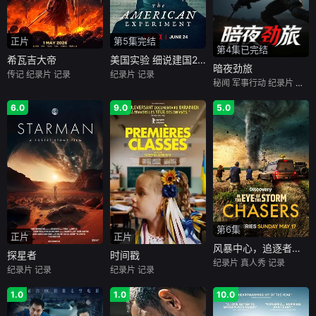
正片
第5集完结
第4集已完结
希瓦吉大帝
美国实验 细说建国250年
暗夜劲旅
传记
纪录片
记录
纪录片
记录
秘闻
军事行动
纪录片
记录
6.0
9.0
5.0
第6集
正片
正片
风暴中心，追逐者第一季
探星者
时间戳
纪录片
真人秀
记录
纪录片
记录
纪录片
记录
1.0
1.0
10.0