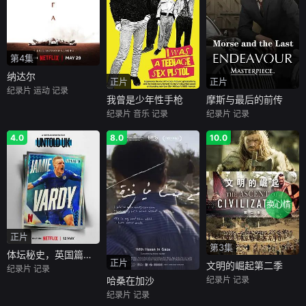
第4集
纳达尔
正片
正片
纪录片
运动
记录
我曾是少年性手枪
摩斯与最后的前传
纪录片
音乐
记录
纪录片
记录
4.0
8.0
10.0
换心情
正片
第3集
体坛秘史，英国篇英超传奇杰米·瓦尔迪
正片
文明的崛起第二季
纪录片
记录
纪录片
记录
哈桑在加沙
纪录片
记录