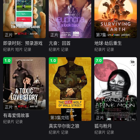
正片
正片
第7集
即录时刻：预录游戏
亢奋：回首
地球·劫后重生
纪录片
短片
记录
纪录片
记录
纪录片
记录
1.0
1.0
7.0
正片
有毒爱情故事
第3集完结
正片
纪录片
记录
真实华尔街之狼
狐与粉月
纪录片
记录
纪录片
记录