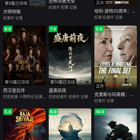
恐怖邻居大全
正片
第8集已完结
纪录片
犯罪
记录
哈利·波特20周年：回到霍格沃茨
大明帝陵
纪录
纪录片
记录
纪录片
记录
9.0
7.0
2.0
第10集已完结
第10集已完结
正片
西汉皇后传
盛唐前夜
克里斯与玛蒂娜：最后一盘
历史纪录
人物传记
纪录片
记录
历史纪录片
纪录片
记录
纪录片
记录
5.0
6.0
10.0