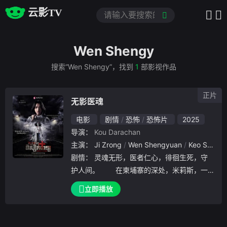
云影TV
Wen Shengy
搜索“Wen Shengy”，找到
1
部影视作品
正片
无影医魂
电影
剧情
恐怖
恐怖片
2025
导演：
Kou Darachan
主演：
Ji Zrong
Wen Shengyuan
Keo Sinak
剧情：
灵魂无形，医者仁心，徘徊生死，守
护人间。 在柬埔寨的深处，米莉斯，一
个贫寒家庭的女孩，怀揣着医者之梦。她以卓
立即播放
越的学业，叩开了新加坡医学交流的大门。在
那里，她与卢卡斯结下深厚情谊。然而，命运
无情，一