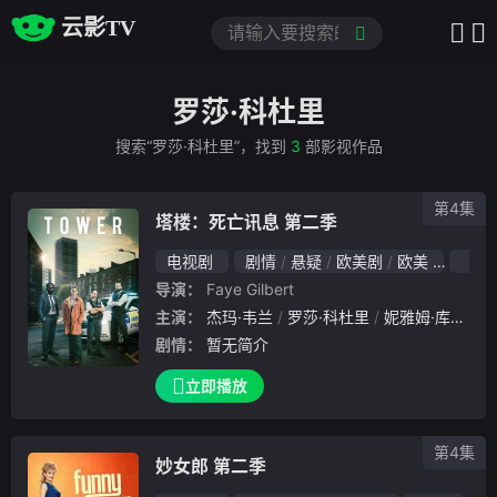
云影TV
罗莎·科杜里
搜索“罗莎·科杜里”，找到
3
部影视作品
第4集
塔楼：死亡讯息 第二季
电视剧
剧情
悬疑
欧美剧
欧美
202
导演：
Faye Gilbert
主演：
杰玛·韦兰
罗莎·科杜里
妮雅姆·库萨克
剧情：
暂无简介
立即播放
第4集
妙女郎 第二季