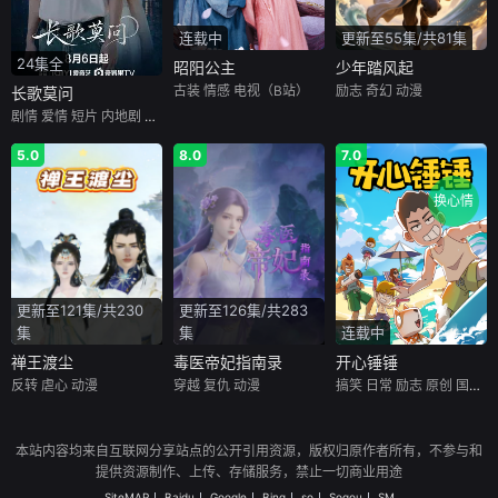
连载中
更新至55集/共81集
24集全
昭阳公主
少年踏风起
古装
情感
电视（B站）
励志
奇幻
动漫
长歌莫问
剧情
爱情
短片
内地剧
内地
5.0
8.0
7.0
换心情
更新至121集/共230
更新至126集/共283
集
集
连载中
禅王渡尘
毒医帝妃指南录
开心锤锤
反转
虐心
动漫
穿越
复仇
动漫
搞笑
日常
励志
原创
国创（B站）
本站内容均来自互联网分享站点的公开引用资源，版权归原作者所有，不参与和
提供资源制作、上传、存储服务，禁止一切商业用途
SiteMAP
Baidu
Google
Bing
so
Sogou
SM