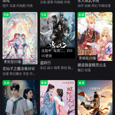
南戏
东大高武学院
古装
爱情
内地剧
内地
短片
古装
内地剧
内地
动作
动画
奇幻
中国动漫
7.0
1.0
2.0
连载中, 每周二、四9:
00更新
更新至29集
更新至20集
盗妖行
据说我是精灵公主
玄幻
战斗
搞笑
原创
国创（B站）
花仙子之魔法香对论
魔幻
动漫
动漫
奇幻魔法
寻宝
中国动漫
3.0
6.0
4.0