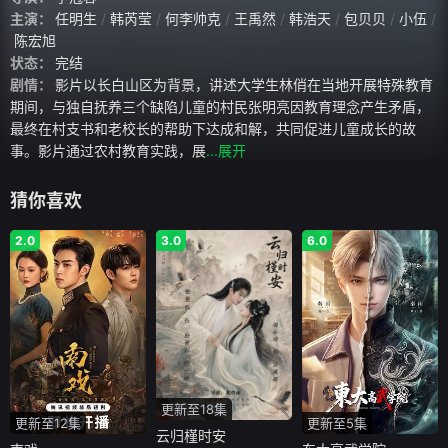
主演：
任明生
韩芮莹
何李帅克
王禹然
韩浩天
包贝贝
小伍
陈宏旭
状态：
完结
剧情：
影片以长白山区为背景，讲述大学生林俏在当地开展特殊教育
期间，与独自抚养三个缺陷儿童的村民张明亮因教育理念产生矛盾，
最终在村支书和老校长的帮助下达成和解，共同促进儿童成长的故
事。影片通过农村教育实践，展
...展开
猜你喜欢
2.0
3.0
6.0
更新至18集
更新至12集
更新至5集
云归槿时安