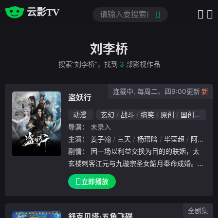
云影TV
刘李桥
搜索“刘李桥”，找到
3
部影视作品
连载中, 每周二、四9:00更新
盗妖行
动漫
玄幻
战斗
搞笑
原创
国创（B站）
导演：
未录入
主演：
姜子翰
三天
杨瑨晗
毕莹超
阿沁
冯
剧情：
因一场以利益交换为目的的联姻，太
玄楼刺客江元与九璇宗圣女韶月奉命成婚。两
人在洞房夜发起暗杀，却发现彼此皆是不死之
立即播放
身。为了得到对方宗门的秘宝御妖铃、镇魔钟
，两人从死敌转为表面夫妻，虚与委蛇。但两
全剧集
人尚不知道，对方也是家园被“虚无”所毁的外
舒克贝塔·五角飞碟