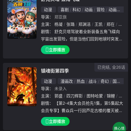
星遗民。这对宿命伴侣在戒备与试探中结成同
动漫
喜剧
科幻
动画
冒险
动画片
盟，不仅要寻找遗失飞船化做的秘宝，更要对
导演：
郑亚旗
抗虎视眈眈的整个修仙界，在危机四伏中寻找
主演：
杨凝
张璐
郑渊洁
王凯
郑在
露西
击败“虚无”的希望。
剧情：
舒克贝塔驾驶着全新装备五角飞碟向
宇宙出发冒险，但是当他们回到地球时突发意
外，穿越到十年后的魔方市。老鼠们的航空公
立即播放
司已经被捣毁，有一伙自称“极盗团”的老鼠们
，正在霸占机场做尽坏事！为了重建自己的家
已完结, 全26话
园，舒
镇魂街第四季
动漫
漫画改
热血
战斗
奇幻
国创（B站）
导演：
未录入
主演：
郭盛
四刀辉彰
图特哈蒙
锦鲤
路扬
剧情：
【第2-4集大会员抢先1集，第5集起大
会员专享】曹焱兵一行因芦花古楼的覆灭被皇
甫龙斗领导的天罡龙棋将栽赃嫁祸，全员受到
立即播放
灵域的通缉，在经过“天武街”和“风雷街”时，
换心情