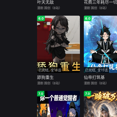
叶天无敌
花费三年耗尽一
漫剧
国创（B站）
漫剧
国创（B站）
6.0
6.0
已完结, 全16话
已完结, 全15话
舔狗重生
仙帝打筑基
漫剧
国创（B站）
漫剧
国创（B站）
7.0
7.0