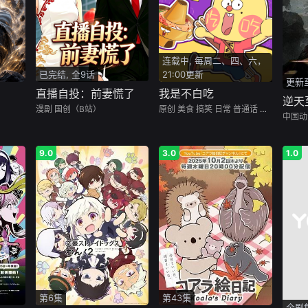
连载中, 每周二、四、六，
已完结, 全9话
21:00更新
更新至
直播自投：前妻慌了
我是不白吃
逆天
漫剧
国创（B站）
原创
美食
搞笑
日常
普通话
国创（B站）
中国动
9.0
3.0
1.0
第6集
第43集
全剧