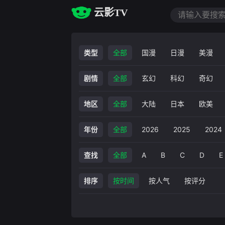
云影TV
类型
全部
国漫
日漫
美漫
剧情
全部
玄幻
科幻
奇幻
恐怖
经典
历史
战争
地区
全部
大陆
日本
欧美
游戏
异能
历史
古风
年份
全部
2026
2025
2024
2012
2011
2010
2009
查找
全部
A
B
C
D
E
W
X
Y
Z
0~9
排序
按时间
按人气
按评分