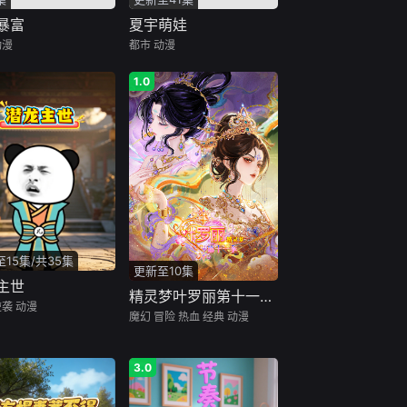
暴富
夏宇萌娃
动漫
都市
动漫
1.0
15集/共35集
更新至10集
主世
精灵梦叶罗丽第十一季（下）
逆袭
动漫
魔幻
冒险
热血
经典
动漫
3.0