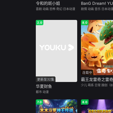
令和的斑小姐
喜剧
动画
恐怖
奇幻
日本动漫
剧情
动画
音乐
日本动
2.0
8.0
连载中
更新至32集
少儿
萌系
日常
国创（B
华夏财鱼
都市
动漫
7.0
8.0