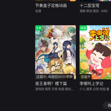
节奏盒子定格动画
十二层宝塔
动漫
漫剧
原创
国创（B站）
1.0
4.0
连载中, 每周四10:00更新
连载中
是王者啊？稷下篇
李哪吒上学记
游戏改
搞笑
日常
校园
国创（B站）
少儿
搞笑
日常
校园
番