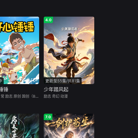
4.0
中
更新至55集/共81集
锤锤
少年踏风起
日常
励志
原创
国创（B站）
励志
奇幻
动漫
7.0