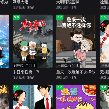
切修为
满级大佬
大明瞎眼国舅
捡漏
漫剧
国创（B站）
漫剧
国创（B站）
漫剧
5.0
3.0
1.0
已完结, 全58话
已完结, 全10话
已完结
末日来临第一季
重来一次我绝不选择你
无视
漫剧
国创（B站）
漫剧
国创（B站）
漫剧
1.0
8.0
3.0