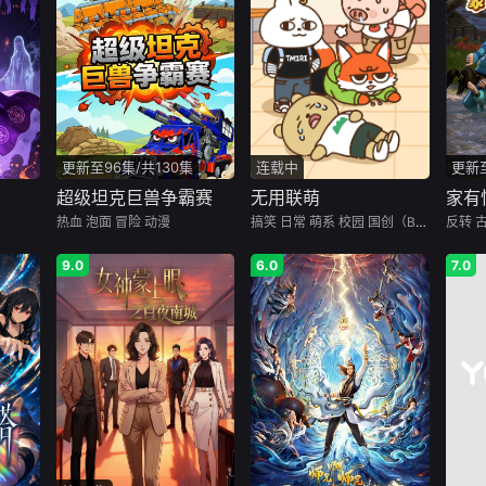
更新至96集/共130集
连载中
更新至
界
超级坦克巨兽争霸赛
无用联萌
家有
热血
泡面
冒险
动漫
搞笑
日常
萌系
校园
国创（B站）
反转
9.0
6.0
7.0