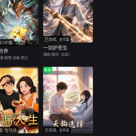
已完结, 全5话
281集
一剑护苍生
世界
漫剧
国创（B站）
漫
剧情
动画
奇幻
8.0
, 全15话
已完结, 全8话