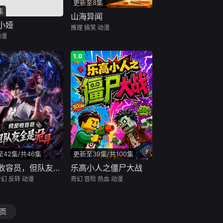
更新至8集
集
山海异闻
小娅
推理
搞笑
动漫
动漫
1.0
42集/共46集
更新至39集/共100集
我是收容员，但队友全是诡异
乐高小人之僵尸大战
奇幻
反转
动漫
奇幻
冒险
热血
动漫
页