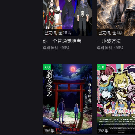
已完结, 全26话
已完结, 全4话
你一个普通觉醒者
一睡破万法
漫剧
国创（B站）
漫剧
国创（B站）
7.0
5.0
第6集
第8集