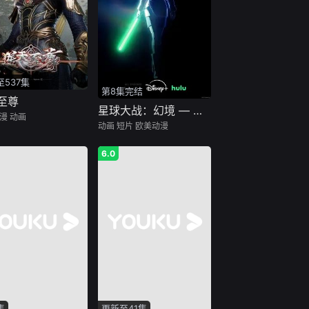
537集
第8集完结
至尊
星球大战：幻境 — 第九个绝地武士
漫
动画
动画
短片
欧美动漫
6.0
集
更新至41集