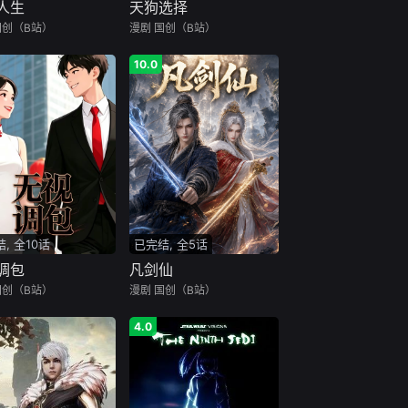
人生
天狗选择
国创（B站）
漫剧
国创（B站）
10.0
, 全10话
已完结, 全5话
调包
凡剑仙
国创（B站）
漫剧
国创（B站）
4.0