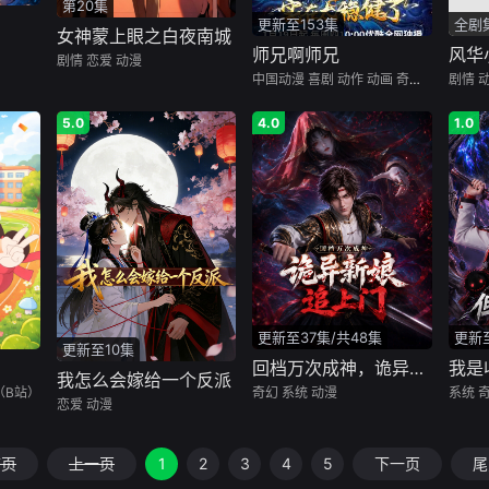
第20集
更新至153集
全剧
女神蒙上眼之白夜南城
师兄啊师兄
风华
剧情
恋爱
动漫
中国动漫
喜剧
动作
动画
奇幻
古装
剧情
5.0
4.0
1.0
更新至37集/共48集
更新至
更新至10集
回档万次成神，诡异新娘追上门
我怎么会嫁给一个反派
（B站）
奇幻
系统
动漫
系统
恋爱
动漫
首页
上一页
1
2
3
4
5
下一页
尾