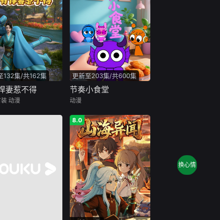
132集/共162集
更新至203集/共600集
悍妻惹不得
节奏小食堂
古装
动漫
动漫
8.0
换心情