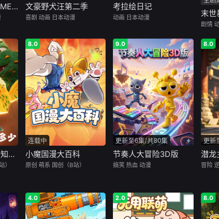
文豪野犬汪第二季
考拉绘日记
BanG Dream! YUME∞MITA
末世
喜剧
动画
日本动漫
动画
日本动漫
漫
剧情
8.0
9.0
8.0
连载中
更新至6集/共80集
更新至
霸王龙雷奇之雷奇知多少
小魔国漫大百科
节奏人大冒险3D版
潜龙
站）
原创
萌系
国创（B站）
搞笑
热血
动漫
冒险
4.0
2.0
8.0