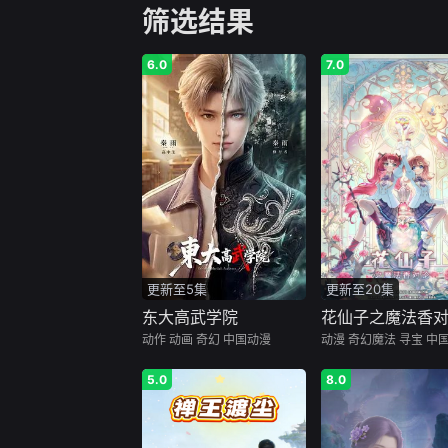
筛选结果
6.0
7.0
更新至5集
更新至20集
东大高武学院
花仙子之魔法香
动作
动画
奇幻
中国动漫
动漫
奇幻魔法
寻宝
中
5.0
8.0