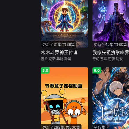
更新至31集/共88集
更新至45集/共80集
木木斗罗神王传说
我家先祖执掌幽
冒险
逆袭
异能
动漫
奇幻
冒险
逆袭
动漫
5.0
6.0
更新至293集/共600集
第12集