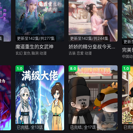
集
更新至142集/共277集
更新至142集/共244集
更新至
魔道重生的女武神
娇娇的精分皇叔今天又吃醋了
完美
玄幻
复仇
脑洞
动漫
古装
恋爱
动漫
中国动
1.0
8.0
1.0
已完结, 全13话
已完结, 全17话
已完结