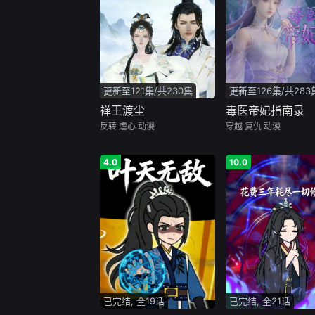
更新至121集/共230集
更新至126集/共283
禅王渡尘
毒医帝妃指南录
反转
虐心
动漫
穿越
复仇
动漫
4.0
10.0
已完结, 全19话
已完结, 全21话