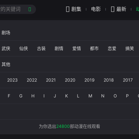
剧集
电影
最新
剧场
武侠
仙侠
古装
剧情
爱情
都市
恋爱
搞笑
少女
动画
益智
喜剧
动作
竞技
励志
机战
其他
智斗
恐怖
美食
音乐
2023
2022
2021
2020
2019
2018
2017
2008
2007
2006
2005
2004
F
G
H
I
J
K
L
M
N
O
P
为你选出
24800
部动漫在线观看