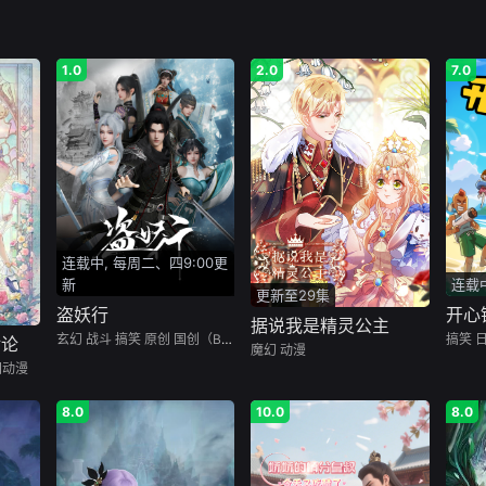
1.0
2.0
7.0
连载中, 每周二、四9:00更
新
连载
更新至29集
盗妖行
开心
据说我是精灵公主
玄幻
战斗
搞笑
原创
国创（B站）
搞笑
对论
魔幻
动漫
国动漫
8.0
10.0
8.0