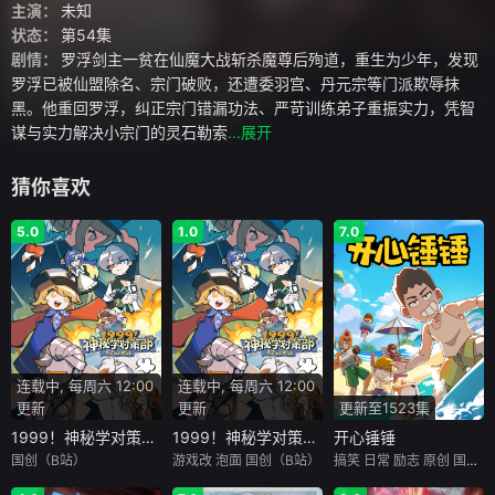
主演：
未知
状态：
第54集
剧情：
罗浮剑主一贫在仙魔大战斩杀魔尊后殉道，重生为少年，发现
罗浮已被仙盟除名、宗门破败，还遭委羽宫、丹元宗等门派欺辱抹
黑。他重回罗浮，纠正宗门错漏功法、严苛训练弟子重振实力，凭智
谋与实力解决小宗门的灵石勒索
...展开
猜你喜欢
5.0
1.0
7.0
连载中, 每周六 12:00
连载中, 每周六 12:00
更新
更新
更新至1523集
1999！神秘学对策部英配版
1999！神秘学对策部中配版
开心锤锤
国创（B站）
游戏改
泡面
国创（B站）
搞笑
日常
励志
原创
国创（B站）