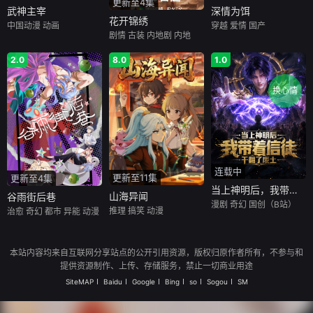
更新至4集
深情为饵
武神主宰
花开锦绣
穿越
爱情
国产
中国动漫
动画
剧情
古装
内地剧
内地
2.0
8.0
1.0
换心情
连载中
更新至11集
更新至4集
当上神明后，我带着信徒干翻了废土
山海异闻
谷雨街后巷
漫剧
奇幻
国创（B站）
推理
搞笑
动漫
治愈
奇幻
都市
异能
动漫
本站内容均来自互联网分享站点的公开引用资源，版权归原作者所有，不参与和
提供资源制作、上传、存储服务，禁止一切商业用途
SiteMAP
Baidu
Google
Bing
so
Sogou
SM