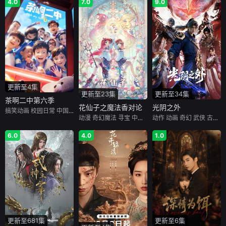
4.0
7.0
9.0
更新至4集
更新至23集
更新至34集
茶啊二中第六季
花仙子之魔法香对论
光阴之外
搞笑动画
校园日常
中国动漫
动漫
奇幻魔法
寻宝
中国动漫
动作
动画
奇幻
武侠
古装
6.0
4.0
1.0
更新至6集
更新至681集