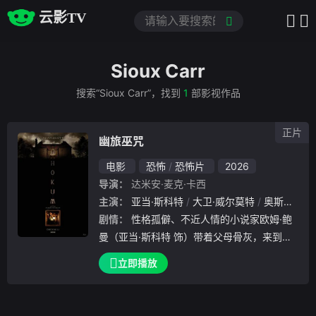
云影TV
Sioux Carr
搜索“Sioux Carr”，找到
1
部影视作品
正片
幽旅巫咒
电影
恐怖
恐怖片
2026
导演：
达米安·麦克·卡西
主演：
亚当·斯科特
大卫·威尔莫特
奥斯丁·阿梅里奥
剧情：
性格孤僻、不近人情的小说家欧姆·鲍
曼（亚当·斯科特 饰）带着父母骨灰，来到偏
远阴郁的爱尔兰乡间，重返父母曾经最幸福的
立即播放
地方。他入住父母当年度蜜月的古老旅馆，却
被旅馆员工告知，这间旅馆流传着一则禁忌传
说，