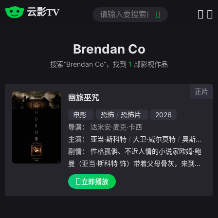
云影TV
Brendan Co
搜索“Brendan Co”，找到
1
部影视作品
正片
幽旅巫咒
电影
恐怖
恐怖片
2026
导演：
达米安·麦克·卡西
主演：
亚当·斯科特
大卫·威尔莫特
奥斯丁·阿梅里奥
剧情：
性格孤僻、不近人情的小说家欧姆·鲍
曼（亚当·斯科特 饰）带着父母骨灰，来到偏
远阴郁的爱尔兰乡间，重返父母曾经最幸福的
立即播放
地方。他入住父母当年度蜜月的古老旅馆，却
被旅馆员工告知，这间旅馆流传着一则禁忌传
说，