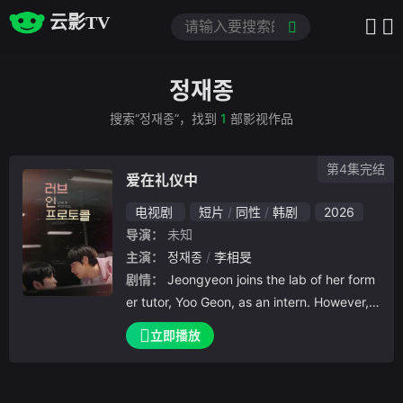
云影TV
정재종
搜索“정재종”，找到
1
部影视作品
第4集完结
爱在礼仪中
电视剧
短片
同性
韩剧
2026
导演：
未知
主演：
정재종
李相旻
剧情：
Jeongyeon joins the lab of her form
er tutor, Yoo Geon, as an intern. However, Y
oo Geon, whom she mei
立即播放