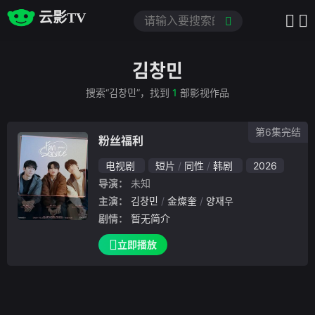
云影TV
김창민
搜索“김창민”，找到
1
部影视作品
第6集完结
粉丝福利
电视剧
短片
同性
韩剧
2026
导演：
未知
主演：
김창민
金燦奎
양재우
剧情：
暂无简介
立即播放