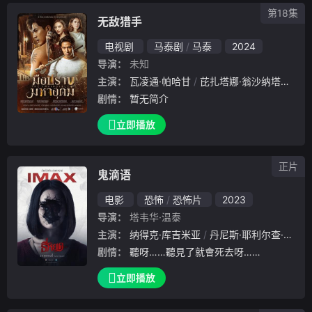
第18集
无敌猎手
电视剧
马泰剧
马泰
2024
导演：
未知
主演：
瓦凌通·帕哈甘
芘扎塔娜·翁沙纳塔纳辛
剧情：
暂无简介
立即播放
正片
鬼滴语
电影
恐怖
恐怖片
2023
导演：
塔韦华·温泰
主演：
纳得克·库吉米亚
丹尼斯·耶利尔查·卡彭
剧情：
聽呀……聽見了就會死去呀……
立即播放