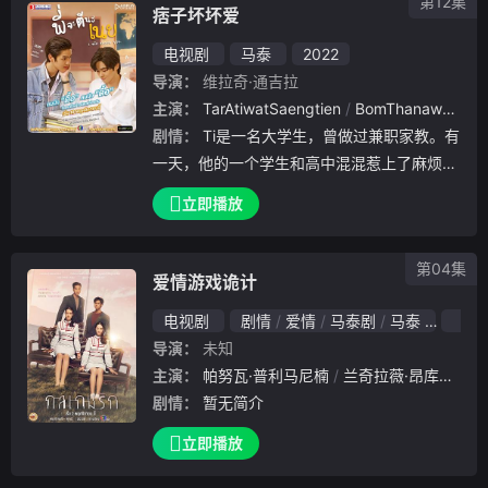
第12集
痞子坏坏爱
电视剧
马泰
2022
导演：
维拉奇·通吉拉
主演：
TarAtiwatSaengtien
BomThanawatUthaikitwanit
剧情：
Ti是一名大学生，曾做过兼职家教。有
一天，他的一个学生和高中混混惹上了麻烦。
蒂瓦去保护他的学生，并与该团伙的头目诺伊
立即播放
对峙。那一天之后，Ti和诺伊偶遇了那么多次
，他开始了解到，虽然诺伊长得很坏，但这个
第04集
男
爱情游戏诡计
电视剧
剧情
爱情
马泰剧
马泰
202
导演：
未知
主演：
帕努瓦·普利马尼楠
兰奇拉薇·昂库瓦拉沃特
剧情：
暂无简介
立即播放