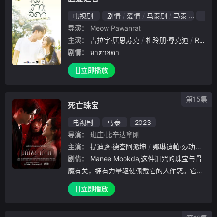
电视剧
剧情
爱情
马泰剧
马泰
202
导演：
Meow Pawanrat
主演：
吉拉宇·唐思苏克
札玲朋·尊克迪
Ryu Vachirawich Watthanaphakdeephaisan
剧情：
มาตาลดา
立即播放
第15集
死亡珠宝
电视剧
马泰
2023
导演：
班庄·比辛达拿刚
主演：
提迪蓬·德查阿派坤
娜琳迪帕·莎功昂格派
剧情：
Manee Mookda,这件诅咒的珠宝与骨
魔有关，拥有力量驱使佩戴它的人作恶。它最
大的目标是Phaka kaew，一个天真善良的女
立即播放
人，被 Kumron一直保护着。