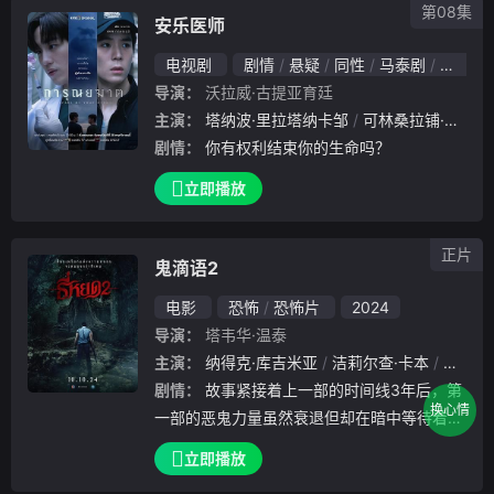
第08集
安乐医师
电视剧
剧情
悬疑
同性
马泰剧
马泰
导演：
沃拉威·古提亚育廷
主演：
塔纳波·里拉塔纳卡邹
可林桑拉铺·皮木颂克朗
剧情：
你有权利结束你的生命吗？
立即播放
正片
鬼滴语2
电影
恐怖
恐怖片
2024
导演：
塔韦华·温泰
主演：
纳得克·库吉米亚
洁莉尔查·卡本
卡杰布
剧情：
故事紧接着上一部的时间线3年后，第
换心情
一部的恶鬼力量虽然衰退但却在暗中等待着复
苏的机会，很快一些系列的诡异事件开始发生
立即播放
，主角们开始意识到这一次的邪恶力量背后还