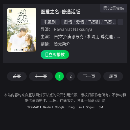
有更复杂的秘密。
第32集完结
医爱之名-普通话版
电视剧
剧情
爱情
马泰剧
马泰
202
导演：
Pawanrat Naksuriya
主演：
吉拉宇·唐思苏克
札玲朋·尊克迪
瓦西拉
剧情：
暂无简介
立即播放
首页
上一页
1
2
下一页
尾页
本站内容均来自互联网分享站点的公开引用资源，版权归原作者所有，不参与和
提供资源制作、上传、存储服务，禁止一切商业用途
SiteMAP
Baidu
Google
Bing
so
Sogou
SM