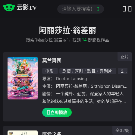
云影TV
阿丽莎拉·翁差丽
搜索“阿丽莎拉·翁差丽”，找到
14
部影视作品
正片
莫兰舞团
电影
剧情
喜剧
歌舞
喜剧片
2026
导演：
Doctor Lamsing
主演：
阿丽莎拉·翁差丽
Sitthiphon Disamoe
剧情：
一个纯朴、勤劳、深爱家人的年轻人
和他的妹妹过着简朴的生活，她的梦想是在有
生之年至少成为一名芭蕾舞演员。
立即播放
全32集
医爱之名