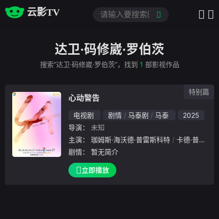
云影TV
达卫·码修崴·罗伯茨
搜索“达卫·码修崴·罗伯茨”，找到
1
部影视作品
特别篇
心动警告
电视剧
剧情
马泰剧
马泰
2025
导演：
未知
主演：
珈姆斯·海沃德·普雷斯科特
卡德·普洛伊苏帕
剧情：
暂无简介
立即播放