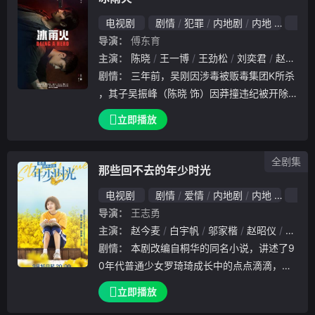
电视剧
剧情
犯罪
内地剧
内地
2022
导演：
傅东育
主演：
陈晓
王一博
王劲松
刘奕君
赵昭仪
剧情：
三年前，吴刚因涉毒被贩毒集团K所杀
，其子吴振峰（陈晓 饰）因莽撞违纪被开除
警籍。吴振峰心如死灰，被兄弟陈宇（王一博
立即播放
饰）阻拦出境，途中二人险遭劫持，吴振峰为
救陈宇被毒贩掳走，从此再无音讯，这一刻二
全剧集
人的
那些回不去的年少时光
电视剧
剧情
爱情
内地剧
内地
202
导演：
王志勇
主演：
赵今麦
白宇帆
邬家楷
赵昭仪
张昕懿
剧情：
本剧改编自桐华的同名小说，讲述了9
0年代普通少女罗琦琦成长中的点点滴滴，爱
情与友情以及身边每个人生活和思想上发生的
立即播放
剧变。