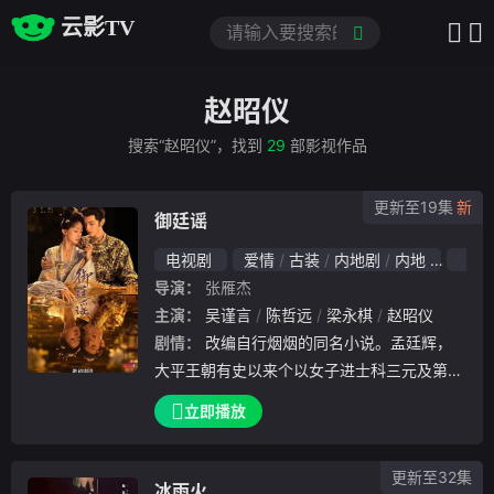
云影TV
赵昭仪
搜索“赵昭仪”，找到
29
部影视作品
更新至19集
御廷谣
电视剧
爱情
古装
内地剧
内地
202
导演：
张雁杰
主演：
吴谨言
陈哲远
梁永棋
赵昭仪
剧情：
改编自行烟烟的同名小说。孟廷辉，
大平王朝有史以来个以女子进士科三元及第入
翰林院的奇女子。十年前的她被他从死人堆里
立即播放
救出来，蓬头垢面口齿不清。十年后的她才学
满腹、冠盖众人，于女子进士科上大方异彩，
更新至32集
成为了朝
冰雨火