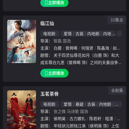
立即播放
击却要体面地结束这段关系；乐观的心外医生
秦文彬（白客 饰）看似玩世不恭，实则心里
32集全
有数，工
临江仙
电视剧
爱情
古装
内地剧
内地
202
导演：
智磊
国浩
主演：
白鹿
曾舜晞
何瑞贤
陈鑫海
赵弈钦
剧情：
关于四灵仙尊花如月（白鹿 饰）和大
成玄尊白九思（曾舜晞 饰）之间的夫妻战争
。她究竟是消失的爱人还是另有所图，他究竟
立即播放
是爱她还是要将她绞杀，且看。
全剧集
玉茗茶骨
电视剧
爱情
悬疑
古装
内地剧
内地
导演：
张之微
马诗歌
国浩
主演：
侯明昊
古力娜扎
陈若轩
程潇
赵弈钦
剧情：
年轻状元郎陆江来（侯明昊 饰）上任