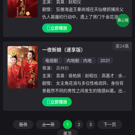
主演：
袁昊
赵昭仪
剧情：
狂傲海盗王秦尚城在天仙楼抓捕杀父
仇人裴庸的行动中，遇上了将门千金花溶，他
换心情
误会花溶与裴庸同为一伙，便把花溶掠回海岛
立即播放
。在岛上，秦尚城对花溶日久生情，而花溶一
心想逃离海岛，花溶假意答应与秦尚城结婚，
第24集
却在新婚
一夜新娘（速享版）
电视剧
内地剧
内地
2021
导演：
高林豹
主演：
袁昊
易柏辰
赵昭仪
高基才
余凯宁
剧情：
女主角花溶与多位性格迥异、身份背
景截然不同的男性之间发生的情感纠葛。出身
富贵世家的花溶励志成为侠女，在闯荡江湖过
立即播放
程中与秦尚城、金逸文等人相遇。共同经历一
次次的历练成长后，花溶与...
首页
上一页
1
2
3
下一页
尾页