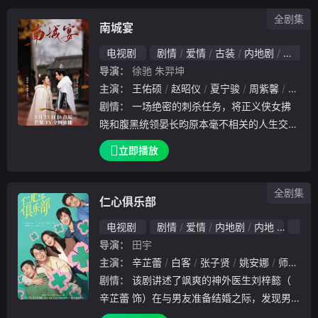
全剧集
南城宴
电视剧
剧情
爱情
古装
内地剧
内地
导演：
徐驰
朱羿坤
主演：
王佑硕
赵昭仪
夏宁骏
周紫馨
胡正君
剧情：
一场绝密的刺杀任务，将正义侠女拂
晓和腹黑统领晏长昀原本毫不相关的人生交织
在一起，一招不慎，拂晓任务失败变成失忆小
立即播放
白兔，被迫卷入了他的复仇大计，二人在暗流
汹涌的朝堂上与危机四伏的江湖中步步为营，
全剧集
陈年冤案
仁心俱乐部
电视剧
剧情
爱情
内地剧
内地
202
导演：
田宇
主演：
辛芷蕾
白客
张子贤
姚安娜
师铭泽
剧情：
该剧讲述了飒爽的神外医生刘梓懿（
辛芷蕾 饰）在与男友准备结婚之际，发现男
友因特殊原因被送到自己工作的医院，备受打