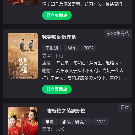
淳宁知县后屡破奇案，却因卷入一桩杀妻旧案
，从官场新星沦落至绝境。濒死之际，幸得茶
立即播放
王之女荣善宝（娜扎 饰）搭救。两人联手整
顿家族、开拓茶道，在茶园里缔结了一段爱情
第30集完结
佳话。
我要和你做兄弟
电视剧
内地
2022
导演：
田宇
主演：
辛云来
陈宥维
芦芳生
赵昭仪
刘津言
剧情：
高阳跟父亲从小不对付。高斌一个人
把儿子带大，高阳却跟爹没大没小，直呼其名
，态度好时也就叫个“斌哥”。他三天一翘课，
立即播放
五天一干仗，疯狂试探老师和父亲对他的忍耐
底线。虽然校长的女儿金贝贝对他很有好感，
正片
但他却
一夜新娘之落跑新娘
电影
剧情
剧情片
2021
导演：
未知