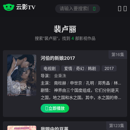
云影TV
裴卢丽
搜索“裴卢丽”，找到
4
部影视作品
第16集
河伯的新娘2017
电视剧
爱情
奇幻
韩剧
2017
导演：
金秉洙
主演：
南柱赫
申世京
孔明
郑秀晶
林周焕
剧情：
神界由三个国度组成，它们分别是天
之国，地之国和水之国。其中，水之国的帝王
拥有着统治三国的权利，他手中掌握着的由三
立即播放
枚神石制成的玉玺，代表了他至高无上的地位
。一晃眼，帝王继位已经三千年了，某日，水
第123集
之国忽然
我眼中的豆荚