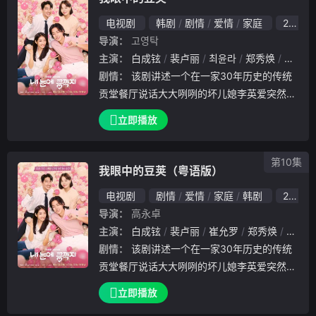
电视剧
韩剧
剧情
爱情
家庭
2022
导演：
고영탁
主演：
白成铉
裴卢丽
최윤라
郑秀焕
李豪宰
剧情：
该剧讲述一个在一家30年历史的传统
贡堂餐厅说话大大咧咧的坏儿媳李英爱突然某
一天成为了单亲母亲，再次追逐爱情而再婚的
立即播放
爱情罗曼史以及和她周围其他家庭磕磕绊绊的
小故事。
第10集
我眼中的豆荚（粤语版）
电视剧
剧情
爱情
家庭
韩剧
2022
导演：
高永卓
主演：
白成铉
裴卢丽
崔允罗
郑秀焕
李豪宰
剧情：
该剧讲述一个在一家30年历史的传统
贡堂餐厅说话大大咧咧的坏儿媳李英爱突然某
一天成为了单亲母亲，再次追逐爱情而再婚的
立即播放
爱情罗曼史以及和她周围其他家庭磕磕绊绊的