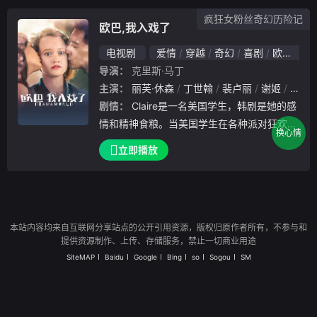
小故事。
疯狂女粉丝奇幻历险记
欧巴,我入戏了
电视剧
爱情
穿越
奇幻
喜剧
欧美
导演：
克里斯·马丁
主演：
丽芙·休森
丁世翰
裴卢丽
谢姬
禹棹
剧情：
Claire是一名美国学生，韩剧是她的感
情和精神食粮。当美国学生在各种派对狂欢时
换心情
，她一个人宅在宿舍抱着荧幕，沉浸在她的“
立即播放
男神”最新的热剧《恋爱的滋味》的浪漫世界
里。而有一天，梦想以一种最奇异的方式实现
了，重度上瘾的Claire发现她被吸进了屏幕，
来到了她最爱的韩剧的世界，而她不仅真正和
本站内容均来自互联网分享站点的公开引用资源，版权归原作者所有，不参与和
男神相遇，自己还变成了剧中的女主角。
提供资源制作、上传、存储服务，禁止一切商业用途
SiteMAP
Baidu
Google
Bing
so
Sogou
SM