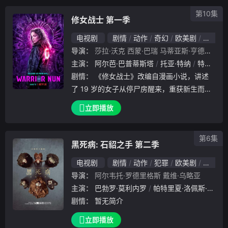
的演员：荷里活型男菲力斯（安东尼奥班达拉
第10集
斯 饰）
修女战士 第一季
电视剧
剧情
动作
奇幻
欧美剧
欧美
导演：
莎拉·沃克
西蒙·巴瑞
马蒂亚斯·亨德尔
阿格
主演：
阿尔芭·巴普蒂斯塔
托亚·特纳
特里斯坦·乌罗阿
剧情：
《修女战士》改编自漫画小说，讲述
了 19 岁的女子从停尸房醒来，重获新生而且
背上嵌入了圣器。她发现自己现在是古老组织
立即播放
的一员，该组织一直在与地球上的恶魔抗衡，
而代表天堂和地狱的强大势力都希望找到并控
第6集
制她
黑死病: 石貂之手 第二季
电视剧
剧情
动作
犯罪
欧美剧
欧美
导演：
阿尔韦托·罗德里格斯
戴维·乌略亚
主演：
巴勃罗·莫利内罗
帕特里夏·洛佩斯·阿奈斯
剧情：
暂无简介
立即播放