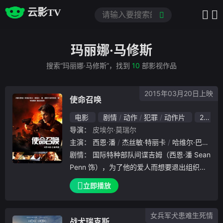
云影TV
玛丽娜·马修斯
搜索“玛丽娜·马修斯”，找到
10
部影视作品
2015年03月20日上映
使命召唤
电影
剧情
动作
犯罪
动作片
2015
导演：
皮埃尔·莫瑞尔
主演：
西恩·潘
杰丝敏·特丽卡
哈维尔·巴登
雷
剧情：
国际特种部队间谍吉姆（西恩·潘 Sean
Penn 饰），为了他的爱人而想要退出组织，
但天不从人愿，就在他完成最后一项“任务”时
立即播放
，为了确保自身安全与公司利益，他必须要人
间蒸发匿身他处，与心爱的人从此分
女兵军犬患难生死情
战犬瑞克斯