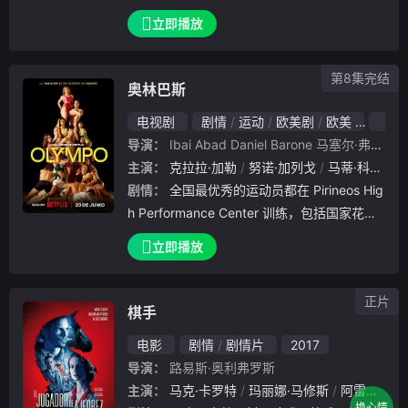
）年轻时是好朋友，她们曾在同一家杂志社工
立即播放
作。后来英格丽成为了一名小说家，而玛莎成
为了一名战
第8集完结
奥林巴斯
电视剧
剧情
运动
欧美剧
欧美
202
导演：
Ibai Abad
Daniel Barone
马塞尔·弗雷斯
A
主演：
克拉拉·加勒
努诺·加列戈
马蒂·科尔德罗
剧情：
全国最优秀的运动员都在 Pirineos Hig
h Performance Center 训练，包括国家花样
游泳队队长阿玛雅。她对自己要求极高，不允
立即播放
许出现任何错误。但当她的队友兼好友努丽娅
第一次超越她
正片
棋手
电影
剧情
剧情片
2017
导演：
路易斯·奥利弗罗斯
主演：
马克·卡罗特
玛丽娜·马修斯
阿雷胡·苏拉斯
换心情