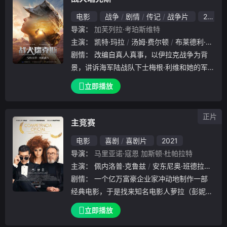
电影
战争
剧情
传记
战争片
2017
导演：
加芙列拉·考珀斯维特
主演：
凯特·玛拉
汤姆·费尔顿
布莱德利·惠特福德
剧情：
改编自真人真事，以伊拉克战争为背
景，讲诉海军陆战队下士梅根·利维和她的军
犬瑞克斯一起拯救了多人生命的故事。在经历
立即播放
生死与相互救赎后，一人一犬建立深厚情感的
故事。 它在真实的背景下以一种特殊的方式
正片
升华了人
主竞赛
电影
喜剧
喜剧片
2021
导演：
马里亚诺·寇恩
加斯顿·杜帕拉特
主演：
佩内洛普·克鲁兹
安东尼奥·班德拉斯
奥
剧情：
一个亿万富豪企业家冲动地制作一部
经典电影，于是找来知名电影人萝拉（彭妮露
古丝 饰）执导这部野心勃勃的大制作，众星
立即播放
云集的主演阵容里有两位重量级、但麻烦多多