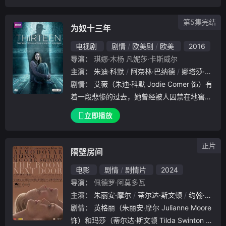
第5集完结
为奴十三年
电视剧
剧情
欧美剧
欧美
2016
导演：
琪娜·木杨
凡妮莎·卡斯威尔
主演：
朱迪·科默
阿奈林·巴纳德
娜塔莎·里特
剧情：
艾薇（朱迪·科默 Jodie Comer 饰）有
着一段悲惨的过去，她曾经被人囚禁在地窖之
中，长达十三年之久。十三年后，艾薇终于逃
立即播放
出魔窟，报警求援，艾利尔特（理查德·兰金 R
ichard Rankin
正片
隔壁房间
电影
剧情
剧情片
2024
导演：
佩德罗·阿莫多瓦
主演：
朱丽安·摩尔
蒂尔达·斯文顿
约翰·特托罗
剧情：
英格丽（朱丽安·摩尔 Julianne Moore
饰）和玛莎（蒂尔达·斯文顿 Tilda Swinton 饰