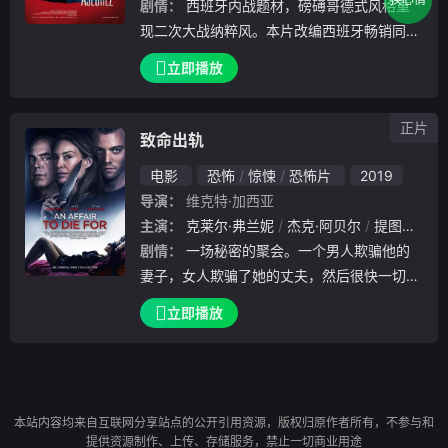
剧情：
西班牙内战题材，磅礡哥德式风格重
现二次大战纳粹风。本片改编西班牙畅销同名
小说！逆境重生，过目不忘再现天才西洋棋手
立即播放
──迪亚哥，在逆境中不畏强权挑战各路棋手
，在艰险的环境中逆转人生一步棋。
正片
致命出轨
电影
恐怖
惊悚
恐怖片
2019
导演：
维克特·加西亚
主演：
克莱尔·弗兰妮
杰克·阿贝尔
提图斯·维里沃
剧情：
一场秘密的聚会。一个男人欺骗他的
妻子，女人欺骗了她的丈夫，然后很快一切都
变糟了。
立即播放
本站内容均来自互联网分享站点的公开引用资源，版权归原作者所有，不参与和
提供资源制作、上传、存储服务，禁止一切商业用途