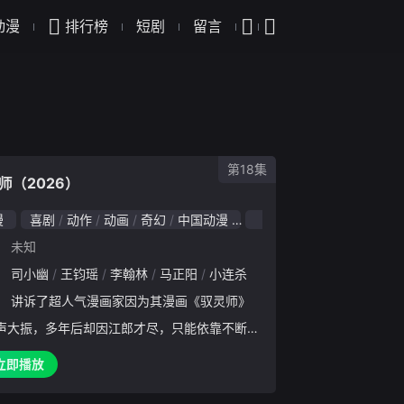
动漫
排行榜
短剧
留言
第18集
师（2026）
漫
喜剧
动作
动画
奇幻
中国动漫
2026
：
未知
：
司小幽
王钧瑶
李翰林
马正阳
小连杀
：
讲诉了超人气漫画家因为其漫画《驭灵师》
声大振，多年后却因江郎才尽，只能依靠不断的
笔下人物来博取眼球。某天漫画家收到了一通神
立即播放
话并将其吸收穿越进入了《驭灵师》 的世界，