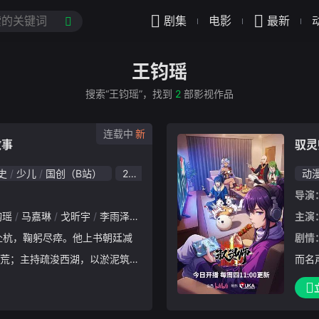
剧集
电影
最新
王钧瑶
搜索“王钧瑶”，找到
2
部影视作品
连载中
故事
驭灵
史
少儿
国创（B站）
2026
动
导演
钧瑶
马嘉琳
戈昕宇
李雨泽
王诩
张加麒
苏阳林
主演
剧情
荒；主持疏浚西湖，以淤泥筑起
而名
首创中国公立医院“安乐坊”，施
抹杀
，皆是他“以天下为己任”的赤子
秘电