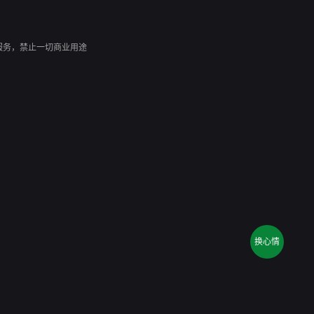
到了一个叫王小明的角
服务，禁止一切商业用途
换心情