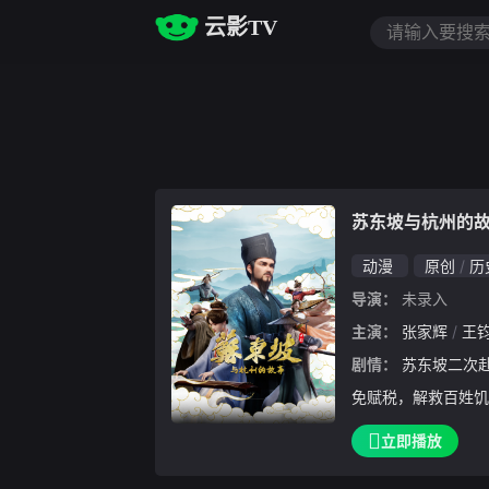
云影TV
苏东坡与杭州的
动漫
原创
历
导演：
未录入
主演：
张家辉
王
剧情：
苏东坡二次赴杭，鞠躬尽瘁。他上书朝廷减
免赋税，解救百姓饥
横贯湖面的苏堤；更
立即播放
药救人。一桩桩义举