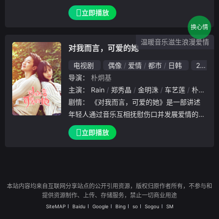
立即播放
换心情
温暖音乐滋生浪漫爱情
对我而言，可爱的她
电视剧
偶像
爱情
都市
日韩
2014
导演：
朴炯基
主演：
Rain
郑秀晶
金明洙
车艺莲
朴英奎
剧情：
《对我而言，可爱的她》是一部讲述
年轻人通过音乐互相抚慰伤口并发展爱情的故
事。由Rain扮演的贤旭是一家经纪公司的老板
立即播放
，在一次偶然的事故中失去女友，内心受到极
大伤害。百转千回后遇到已故女友的妹妹尹世
娜，命运让他们又一次全情投入的陷入爱河。
本站内容均来自互联网分享站点的公开引用资源，版权归原作者所有，不参与和
提供资源制作、上传、存储服务，禁止一切商业用途
SiteMAP
Baidu
Google
Bing
so
Sogou
SM