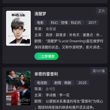
正片
清醒梦
电影
科幻
惊悚
科幻片
2017
导演：
金俊诚
主演：
高修
薛景求
朴有天
姜惠贞
朴仁焕
剧情：
“清醒梦”(Lucid Dreaming)是在做梦时
保持清醒的状态，又称作清明梦。影片讲述的
是在3年前丢失了孩子的父亲通过清醒梦在梦
立即播放
中寻找线索的犯罪惊悚片。
第101集
亲密的雷普利
电视剧
剧情
韩剧
2025
导演：
손석진
主演：
李诗雅
李一花
剧情：
以婆媳关系重逢的母女“雷普利”为核心
，围绕财阀家族的继承权展开谎言战争。