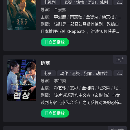
电视剧
悬疑
惊悚
奇幻
韩剧
2020
导演：
金景熙
主演：
李浚赫
南志铉
金智秀
杨东根
李诗雅
剧情：
该剧是一部奇幻悬疑惊悚剧，改编自
日本推理小说《Repeat》，讲述10位获得重
返时光的人穿越到一年前，陷入意想不到的命
立即播放
运的故事。
正片
协商
电影
动作
悬疑
犯罪
动作片
2018
导演：
李钟奭
主演：
孙艺珍
玄彬
金相镐
张荣男
张光
赵
剧情：
该片讲述恐怖主义者（玄彬 饰）与女
谈判专家（孙艺珍 饰）之间反复对决的恐怖
犯罪题材故事，恐怖分子时时刻刻用各种难以
立即播放
预料的方法进行施压，双方将进行一场激烈的
脑力斗争。