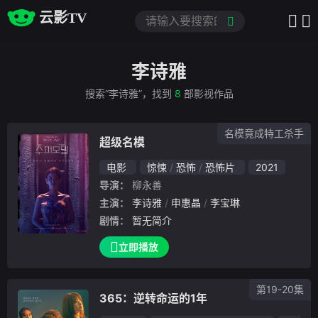
云影TV
李诗雅
搜索“李诗雅”，找到
8
部影视作品
名模竟成特工杀手
超级名模
电影
惊悚
恐怖
恐怖片
2021
导演：
柳永善
主演：
李诗雅
申惠晶
李宝琳
剧情：
暂无简介
立即播放
第19-20集
365：逆转命运的1年