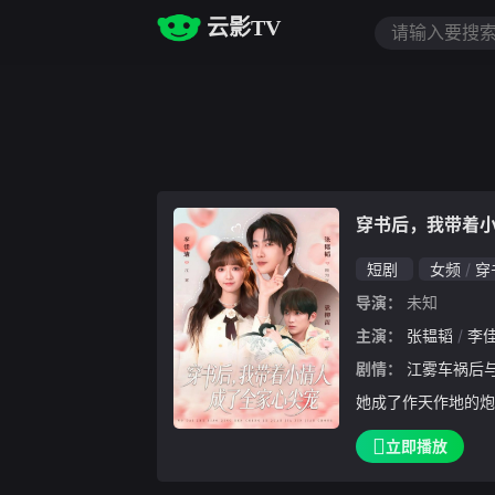
云影TV
穿书后，我带着
短剧
女频
穿
导演：
未知
主演：
张韫韬
李
剧情：
江雾车祸后与儿子小宝一同穿进狗血小说，
她成了作天作地的炮
。为了守护“小奶狗
立即播放
门老公顾知行，江雾