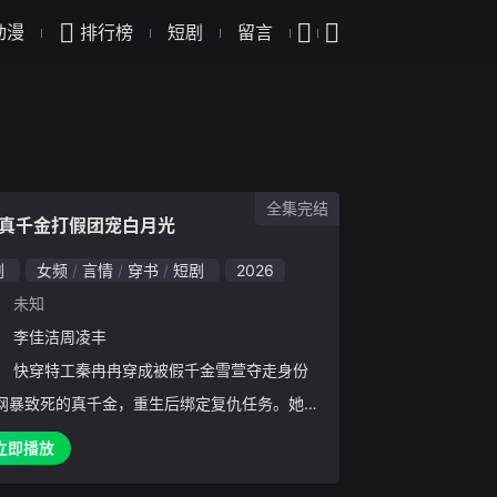
动漫
排行榜
短剧
留言
全集完结
真千金打假团宠白月光
剧
女频
言情
穿书
短剧
2026
：
未知
：
李佳洁周凌丰
：
快穿特工秦冉冉穿成被假千金雪萱夺走身份
网暴致死的真千金，重生后绑定复仇任务。她设
离渣男封君泽，意外与隐瞒身份的陆家家主陆苏
立即播放
识闪婚，携手参加恋综《令人心动的48天》。