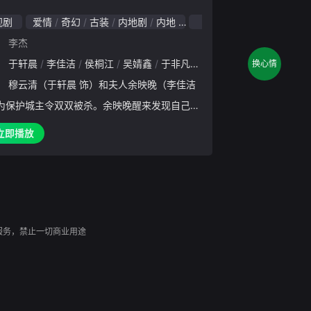
视剧
爱情
奇幻
古装
内地剧
内地
2025
：
李杰
：
李若嘉
于轩晨
聂子皓
李佳洁
胡嘉欣
侯桐江
王泓鑫
吴婧鑫
赵奂然
于非凡
李佳洁
戎子承
白澍
龙馨悦
夏志远
沈博怀
章呈
换心情
：
穆云清（于轩晨 饰）和夫人余映晚（李佳洁
为保护城主令双双被杀。余映晚醒来发现自己重
，而穆云清对她却极为厌恶。为了查出真凶，余
立即播放
留在城主府见招拆招，却发现穆云清也是重生而
幕后主使伺机而动
服务，禁止一切商业用途