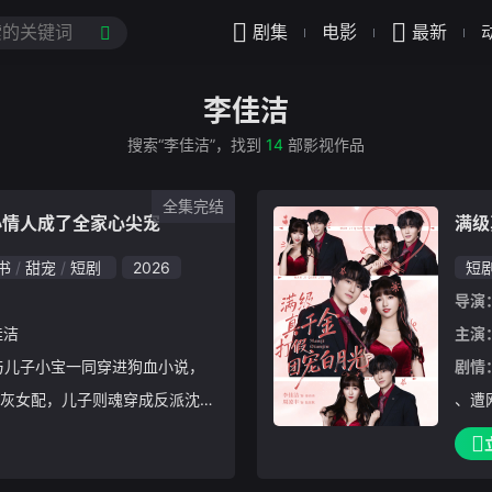
剧集
电影
最新
李佳洁
搜索“李佳洁”，找到
14
部影视作品
全集完结
小情人成了全家心尖宠
满级
书
甜宠
短剧
2026
短
导演
佳洁
主演
剧情
灰女配，儿子则魂穿成反派沈野
、遭
”儿子和追回与亡夫相貌相同的豪
计脱
开启了一段笑泪交织的逆袭之路
默相