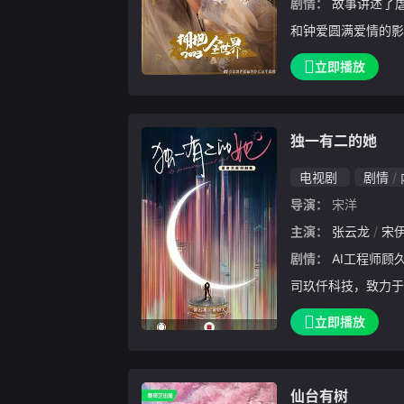
剧情：
故事讲述了虐恋小说作者纪述（朱正廷 饰）
和钟爱圆满爱情的影
两人意外穿越进纪述
立即播放
弈的故事，在改写小
同时也为小说注入了
独一有二的她
电视剧
剧情
导演：
宋洋
主演：
张云龙
宋
剧情：
AI工程师顾久礼因为童年经历的影响，创立公
司玖仟科技，致力于
的郝靓喜欢唱歌，但
立即播放
偷地做一个歌唱类直
不同的身份下，郝靓
仙台有树