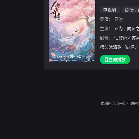
电视剧
剧情
导演：
尹涛
主演：
邓为
向涵
剧情：
仙修奇才苏易水（邓为 饰），在十八年前被
师父沐清歌（向涵之
的“女魔头”沐清歌
立即播放
沐清歌化为薛冉冉，
体弱濒死的冉冉收入
本站内容均来自互联网