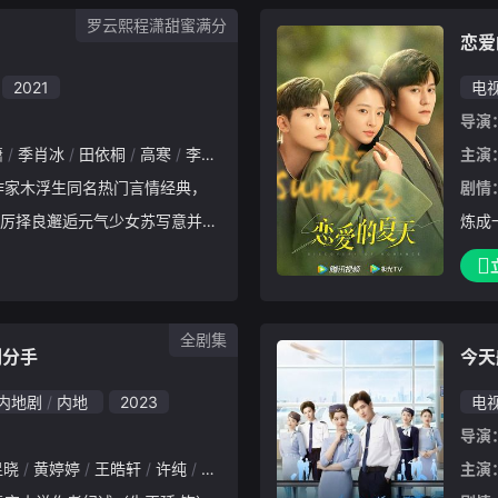
日常中，重新定义爱与家庭。
节目
罗云熙程潇甜蜜满分
，揭
恋爱
全程
2021
电
大婚
导演
复仇
潇
季肖冰
田依桐
高寒
李佳洁
管梓净
主演
剧情
厉择良邂逅元气少女苏写意并一
炼成
杳无音信的苏写意突然又出现在
尔雅
命中注定羁绊的两个人在互相试
自信
渐触碰
迥异
全剧集
们分手
今天
内地剧
内地
2023
电
导演
昱晓
黄婷婷
王皓轩
许纯
吴曼思
胡春杨
古筝
霍星宇
邵芸
主演
王