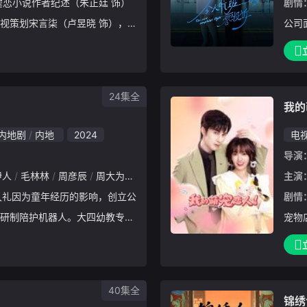
剧情
视策划宋言柒（卢昱晓 饰），
公司
的小说里，进行剧情改写相互博
训练
说的过程中，两人也不断成长，
逐渐
温暖
了各
24集全
我的
内地剧
内地
2024
电
导演
伊人
毛林林
周彦辰
周大为
李佳洁
景研竣
林俊毅
陈帅
主演
剧情
研制陪护机器人。大四幼教专业
宠物
因为母亲的反对，只能在晚上偷
晚上
播博主——“阿嗲姐姐”，在两个
司陆
猪的
40集全
锦绣