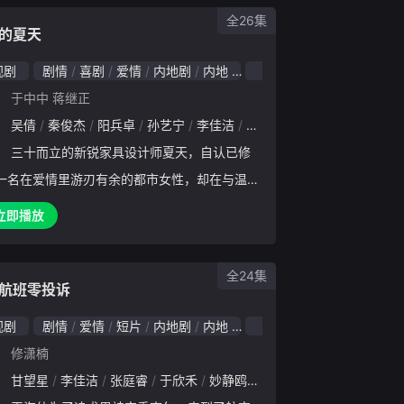
中，秦冉冉凭借满级技能手撕白月光、怒怼绿茶
全26集
露雪萱冒名顶替、霸凌害人等真面目，陆苏默则
的夏天
宠溺守护，助她夺回身份与尊严。最终两人圆满
视剧
剧情
喜剧
爱情
内地剧
内地
2022
，恶人尽数伏法，上演了一场爽感十足的娱乐圈
：
于中中
蒋继正
甜宠大戏。
：
吴倩
秦俊杰
阳兵卓
孙艺宁
李佳洁
夏志远
刘丹
刘仪伟
：
三十而立的新锐家具设计师夏天，自认已修
一名在爱情里游刃有余的都市女性，却在与温文
的现男友关辛的恋爱中，偶遇了曾经相爱五年、
立即播放
傲慢的设计事务所老板前男友许则豪。面对性格
的前任与现任，朋友还
全24集
航班零投诉
视剧
剧情
爱情
短片
内地剧
内地
2024
：
修潇楠
：
远达
甘望星
李佳洁
李佳洁
张庭睿
于欣禾
妙静鸥
杨可欣