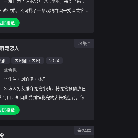
：
王海仙为了追求男神空乘李尔，来到了航空
面试空乘。公司找了一帮戏精群演来扮演乘客以
这批新人的应变能力，在培训的过程中，王海仙
立即播放
认识到了空乘职业的魅力，并同伙伴们一起解决
类棘手的乘客问题。
24集全
萌宠恋人
视剧
内地剧
内地
2024
：
戴希帆
：
李佳洁
刘泊栩
林凡
：
朱珠因男友嫌弃宠物小猪，将宠物猪偷放在
店门口，却因此受到神秘宠物店长的惩罚，每到
九点就会变成小猪，而自己的领养人竟是顶头上
立即播放
鸣。社畜朱珠从此过上了白天当狗，晚上当宠物
糟心生活。为了找回变
全24集
令