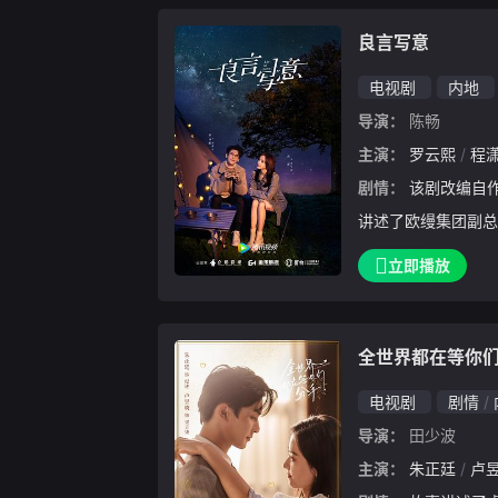
，在豪门恩怨与温情
良言写意
电视剧
内地
导演：
陈畅
主演：
罗云熙
程
剧情：
该剧改编自作家木浮生同名热门言情经典，
讲述了欧缦集团副总
见钟情，而后，骤然
立即播放
了厉择良面前，拥有
探、隐瞒的过程中渐
全世界都在等你
电视剧
剧情
导演：
田少波
主演：
朱正廷
卢