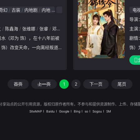
奇幻
古装
内地剧
内地
2025
电
导演
之
陈鑫海
张维娜
张睿
邓凯
程梓
曹煜辰
艾米
扈帷
闵星翰
主演
剧情
 饰）改变天命，一向离经叛道
饰）
也为此背负污名死去。十八年后，
生了
而已继任西山派掌门的苏易水将
映晚
门
来。
首页
上一页
1
2
下一页
尾页
分享站点的公开引用资源，版权归原作者所有，不参与和提供资源制作、上传、存储
SiteMAP
Baidu
Google
Bing
so
Sogou
SM