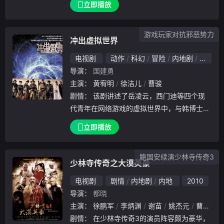
立即播放
靖之子。投胎成为人类的灵珠子，也就是哪吒
本性不改，机灵古怪的他好奇心重，易冲动，
游戏玩家对抗邪恶势力
爱打抱不平，惹出了不少事端；而那一边，被
冲出虚拟世界
哪吒放走的九尾狐附身到了苏妲己（罗海琼饰
电视剧
动作
科幻
冒险
内地剧
内地
）身上，迷惑了纣王，让苍生受苦。某日在海
导演：
国建勇
边玩耍的哪吒和东海龙王之子起了争斗，一怒
主演：
黄宥明
徐洁儿
曹骏
之下把恶龙剥了皮抽了骨。知道哪吒闯下大祸
剧情：
该剧讲述了岳凌云，西门迪等四个现
的李靖暴怒，为了不牵连别人，哪吒自残而亡
代青年在网络游戏的虚拟世界中，与韩博士为
。天上的太乙真人用莲藕让哪吒再次复活。随
首的邪恶势力斗智斗勇，重返现实世界的故事
之而来苏醒的还有哪吒前世的记忆，一场保
立即播放
。
鲍国安续演少林寺传奇3
少林寺传奇之大漠英豪
电视剧
剧情
内地剧
内地
2010
导演：
都晓
主演：
徐鹏军
李炳渊
谢苗
姚杰元
曹骏
许
剧情：
在少林寺传奇3的演员阵容颇为豪华，