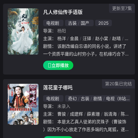
逐渐认识到乡村教育的重要性并感受到了“被
更新至7集
需
凡人修仙传手语版
电视剧
古装
国产
2025
导演：
杨阳
主演：
杨洋
金晨
汪铎
赵小棠
赵晴
柳岩
剧情：
该剧改编自忘语的同名小说，讲述了
一个资质平庸的山村穷小子，在机缘巧合下进
入修仙门派，依靠自己的谋略与谨慎，一路不
立即播放
断努力突破、热血修仙的故事。手语版：本剧
无障碍版本由果不其然无障碍科技（苏州）有
第20集已完结
限公司制作；制片人：张晔（听障）；审稿：
莲花童子哪吒
杨娴（听障）；后期合成：果不其然听障团队
电视剧
奇幻
古装
剧情
电视（B站）
。
导演：
未录入
主演：
曹骏
成建辉
薛素珊
翁清海
陈天文
剧情：
本是太乙真人徒弟的灵珠子（曹骏饰
）因为不小心放走了作恶多端的九尾狐，遂被
解除仙籍，贬到了人间，投胎成为了陈塘关李