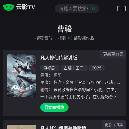
云影TV
曹骏
搜索“曹骏”，找到
43
部影视作品
更新至11集
凡人修仙传解说版
电视剧
古装
国产
2025
导演：
杨阳
主演：
杨洋
金晨
汪铎
赵小棠
赵晴
柳岩
剧情：
该剧改编自忘语的同名小说，讲述了
一个资质平庸的山村穷小子，在机缘巧合下进
入修仙门派，依靠自己的谋略与谨慎，一路不
立即播放
断努力突破、热血修仙的故事。本剧无障碍版
本由杭州“声纳”无障碍视听、杭州市残疾人综
更新至9集
合服务中心、FM89杭州之声制作；特别鸣谢
凡人修仙传字幕助听版