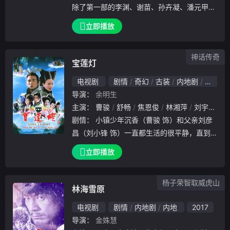
除了第一部的李渊、谢苗、孙卉凝、潘元甲等
老班底，还加入了嵩山少林寺武僧--徐鹏军（
立即播放
法名：释延君）和武打童星曹骏，全国武术冠
军许明虎，以及大哥大--洪金宝的加盟！另外
神话传奇
，
宝莲灯
电视剧
剧情
奇幻
古装
内地剧
内地
导演：
余明生
主演：
曹骏
舒畅
焦恩俊
林湘萍
刘宇桥
刘
剧情：
小镇少年沉香（曹骏 饰）和父亲刘彦
昌（刘小锋 饰）一直都生活的很平静，直到
有一日，沉香意外发现自己体内居然蕴含着“
立即播放
法力”，能够不费吹灰之力的穿墙而过。父亲
得知后，告诉了沉香掩藏了多年的事实，那就
杨子荣智取威虎山
是沉香
林海雪原
电视剧
剧情
内地剧
内地
2017
导演：
金姝慧