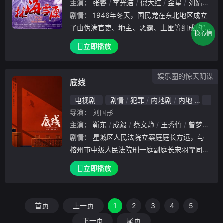
主演：
张睿
李光洁
倪大红
金星
刘婧
孙大
剧情：
1946年冬天，国民党在东北地区成立
了由伪满官吏、地主、恶霸、土匪等组成的“
换心情
中央先谴军”。这群乌合之众不断对我军进行
立即播放
军事骚扰，其中匪首许大马棒（秦卫东 饰）
、座山雕（倪大红 饰）、马希山（丁勇岱 饰
娱乐圈的惊天阴谋
）
底线
电视剧
剧情
犯罪
内地剧
内地
2022
导演：
刘国彤
主演：
靳东
成毅
蔡文静
王秀竹
曾梦雪
王
剧情：
星城区人民法院立案庭庭长方远，与
榕州市中级人民法院刑一庭副庭长宋羽霏同为
星城区人民法院副院长张伟民的徒弟，师徒三
立即播放
人将青春与热血都奉献给了中国的司法事业。
而今，方远的徒弟兼法助周亦安也刚刚成为员
额法官，
首页
上一页
1
2
3
4
5
下一页
尾页