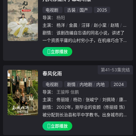
：杭州市残疾人联合会、杭州文化广播电视集
电视剧
古装
国产
2025
团。
导演：
杨阳
主演：
杨洋
金晨
汪铎
赵小棠
赵晴
柳岩
剧情：
该剧改编自忘语的同名小说，讲述了
一个资质平庸的山村穷小子，在机缘巧合下进
入修仙门派，依靠自己的谋略与谨慎，一路不
立即播放
断努力突破、热血修仙的故事。字幕助听版：
本剧无障碍版本由果不其然无障碍科技（苏州
第41-53集完结
）有限公司制作；制片人：杨春白雪；审稿：
春风化雨
胡晓晴；后期合成：果不其然制作团队。
电视剧
剧情
内地剧
内地
2024
导演：
王骏晔
信鹏
主演：
佟丽娅
杨玏
张峻宁
刘佩琦
康爱石
剧情：
2002年，刚毕业的安颜（佟丽娅 饰）
被分配到长治县和平中学教书。出身城市的她
，起初对乡村学校的教学环境和理念难以适应
立即播放
。但随着与学生的相处以及家访的深入，安颜