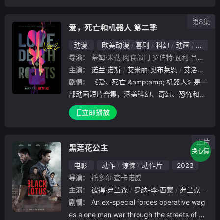
第8集
爱，死亡和机器人 第二季
动漫
欧美动漫
喜剧
科幻
动画
恐怖
导演：
蒂姆·米勒
肉食部门
罗伯特·瓦利
吕寅荣
里
主演：
诺兰·诺斯
艾米丽·奥布莱恩
艾洛蒂·袁
剧情：
《爱、死亡 &amp;amp; 机器人》是一
部动画短片合集，涵盖科幻、奇幻、恐怖和喜
剧等题材。每集都采用大胆的叙事手法，故事
立即播放
好看易懂，令人印象深刻。
正片
黑莲花公主
换心情
电影
动作
惊悚
动作片
2023
导演：
托多尔·查卡诺威
主演：
彼得·弗兰森
罗纳-李·西蒙
弗兰克·格里罗
剧情：
An ex-special forces operative wag
es a one man war through the streets of A