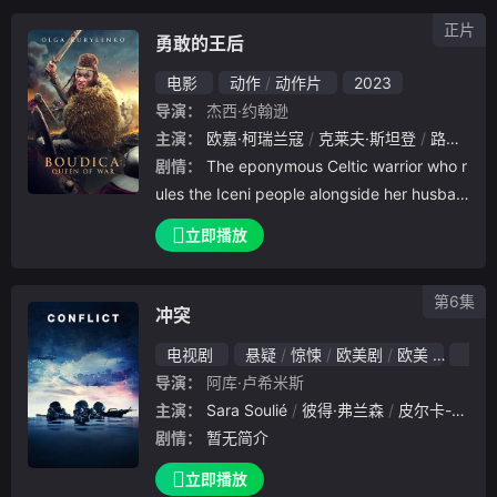
正片
勇敢的王后
电影
动作
动作片
2023
导演：
杰西·约翰逊
主演：
欧嘉·柯瑞兰寇
克莱夫·斯坦登
路茜·马丁
剧情：
The eponymous Celtic warrior who r
ules the Iceni people alongside her husban
d Prasutagus. The King d
立即播放
第6集
冲突
电视剧
悬疑
惊悚
欧美剧
欧美
202
导演：
阿库·卢希米斯
主演：
Sara Soulié
彼得·弗兰森
皮尔卡-佩卡·彼得柳斯
剧情：
暂无简介
立即播放