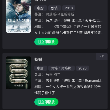
电影
剧情
2018
导演：
玛瑞斯·马克威修斯
主演：
蓓尔·波利
彼得·弗兰森
索菲·库克森
乔
剧情：
《雪中灰烬》讲述了一个16岁的
女主人公丽娜·维尔卡斯在二战期间波罗的海
地区斯大林的恐怖统治下与家人失散的凄美故
立即播放
事。莉娜是一个有抱负的艺术家，她冒着生命
危险，用她的艺术秘密地给她被监禁的父亲发
正片
信息，
蜿蜒
电影
恐怖
恐怖片
2020
导演：
马修·图希
主演：
盖亚·维斯
彼得·弗兰森
RomaneLibert
剧情：
一个女人被一系列充满致命陷阱的奇
怪管子锁住了
立即播放