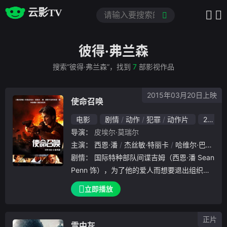
云影TV
彼得·弗兰森
搜索“彼得·弗兰森”，找到
7
部影视作品
2015年03月20日上映
使命召唤
电影
剧情
动作
犯罪
动作片
2015
导演：
皮埃尔·莫瑞尔
主演：
西恩·潘
杰丝敏·特丽卡
哈维尔·巴登
雷
剧情：
国际特种部队间谍吉姆（西恩·潘 Sean
Penn 饰），为了他的爱人而想要退出组织，
但天不从人愿，就在他完成最后一项“任务”时
立即播放
，为了确保自身安全与公司利益，他必须要人
间蒸发匿身他处，与心爱的人从此分
正片
雪中灰