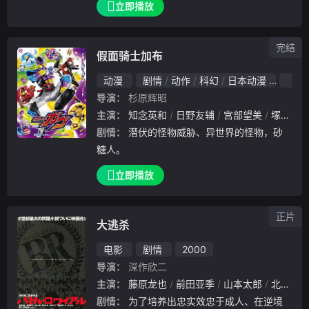
立即播放
真严肃，离过一次婚；樱井夏子（小林聪美
饰）是插画家，然而最近刚失业，靠在跳蚤市
完结
场上下载
假面骑士加布
动漫
剧情
动作
科幻
日本动漫
202
导演：
杉原辉昭
主演：
知念英和
日野友辅
宫部望美
塚本高史
剧情：
潜伏的怪物威胁、异世界的怪物，砂
糖人。
立即播放
正片
大逃杀
电影
剧情
2000
导演：
深作欣二
主演：
藤原龙也
前田亚季
山本太郎
北野武
剧情：
为了培养出忠实效忠于成人、在逆境