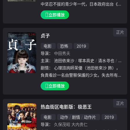
中坚忍不拔的青少年一代，日本政府出台《B
R》法案。每年都从全国学校随机抽出一个班
立即播放
级的同学，前往荒岛进行生存极限挑战——老
师发给学生地图、粮食和各式武器，令他们自
正片
相残杀，
贞子
电影
恐怖
2019
导演：
中田秀夫
主演：
池田依来沙
塚本高史
清水寻也
姬岛
剧情：
心理諮詢師茉優（池田依來沙 飾），
負責看診一名由警察保護的少女。失去所有記
憶的少女連自己的名字都忘了，而茉優身旁竟
立即播放
然也開始發生許多無法理解的怪事……
正片
热血街区电影版：极恶王
电影
动作
剧情
动作片
2019
导演：
久保茂昭
大内贵仁