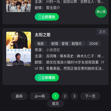
主演：
川村一马
前田公辉
吉野北人
佐藤流司
剧情：
暂无简介
换心情
立即播放
正片
太阳之歌
电影
剧情
爱情
剧情片
2006
导演：
小泉德宏
主演：
吉冈唯
塚本高史
麻木久仁子
岸谷五朗
剧情：
居住在海滨小镇的16岁女孩雨音薰（Y
UI 饰）青春美丽，然而正值花季的她却无法
像同龄人一般在洒满阳光的海滩边自由玩耍与
立即播放
奔跑。原来薰罹患一种罕见的疾病——XP色
素性干皮症，她的皮肤不能接受阳光照射，否
则
首页
上一页
1
2
3
下一页
尾页