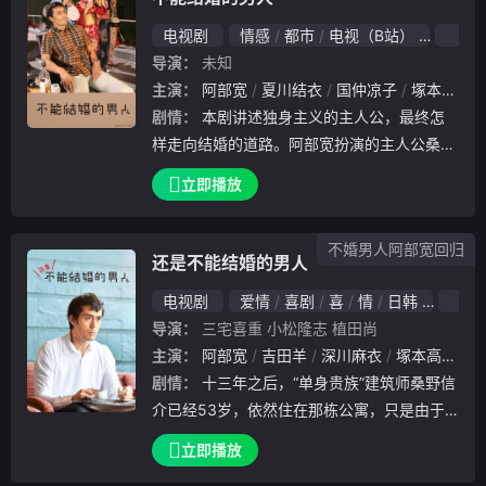
电视剧
情感
都市
电视（B站）
2021
导演：
未知
主演：
阿部宽
夏川结衣
国仲凉子
塚本高史
剧情：
本剧讲述独身主义的主人公，最终怎
样走向结婚的道路。阿部宽扮演的主人公桑野
信介是一个广受好评的室内设计师，但工作能
立即播放
力极强的他性格却不太合群。虽然因为英挺的
外表和能力很受女性欢迎，但和信介交往有了
不婚男人阿部宽回归
认识之后，女性们往往会因为她怪僻的性格而
还是不能结婚的男人
离开，这么多次以后，让信介变得认为恋爱、
电视剧
爱情
喜剧
喜
情
日韩
2019
结婚根本没有必要，决定干脆抱独身主义，但
导演：
三宅喜重
小松隆志
植田尚
实际上信介内心是寂寞的。随着时间的推移，
主演：
阿部宽
吉田羊
深川麻衣
塚本高史
平
信介身边先后出现了对他产生不小影响的女性
剧情：
十三年之后，“单身贵族”建筑师桑野信
，这三个人都是优秀、独立且出众的现代女性
介已经53岁，依然住在那栋公寓，只是由于
，...
科技飞跃他为工作换了最新机器，他偏执的性
立即播放
格似乎更加重了，和曾经真心爱着的医生早坂