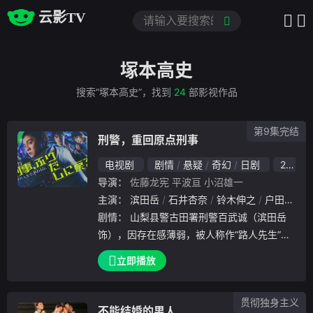
云影TV
塚本高史
搜索“塚本高史”，找到
24
部影视作品
第9集完结
刑警，重回原点刑事
电视剧
剧情
悬疑
奇幻
日剧
2026
导演：
佐藤龙宪
平波亘
小沼雄一
主演：
滨田岳
石井杏奈
铃木伸之
户田惠子
剧情：
山梨县警古田署刑警百武诚（滨田岳
饰），因存在感薄弱，被人称作“路人先生”。1
0年前，他最爱的恋人美咲（石井杏奈 饰）在
立即播放
案件中身亡。自那以后，他一边看着走在晋升
道路上的同事吉冈（铃木伸之 饰），一边过
贯彻独身主义
不能结婚的男人