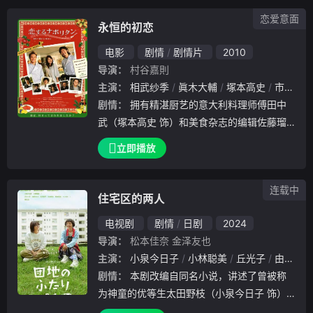
夏美分手，依旧过着单身生活。在迎来人类寿
恋爱意面
命延长的“人生100年时代”，桑野每一天仍在
永恒的初恋
讴歌单身生活。不过，他结识了附近律所的律
电影
剧情
剧情片
2010
师吉山圆、与丈夫打离婚官司的冈野有希江，
导演：
村谷嘉則
以及搬到桑野居住的公寓隔壁房间的户波早纪
主演：
相武纱季
眞木大輔
塚本高史
市川知宏
等人。经历了“恋爱启蒙”后的桑野，渐渐没有
剧情：
拥有精湛厨艺的意大利料理师傅田中
那么抗拒与别人交往了，他似乎终于正视旁人
武（塚本高史 饰）和美食杂志的编辑佐藤瑠
给他带来的善意，并且开始尝试回应。
璃（相武紗季 饰）是一对自幼青梅竹马的好
立即播放
朋友，虽然彼此心仪良久，倔强的二人却始终
未将心事挑明。在瑠璃的订婚之夜，小武飞奔
连载中
前去表白
住宅区的两人
电视剧
剧情
日剧
2024
导演：
松本佳奈
金泽友也
主演：
小泉今日子
小林聪美
丘光子
由纪纱织
剧情：
本剧改编自同名小说，讲述了曾被称
为神童的优等生太田野枝（小泉今日子 饰）
是兼职大学讲师，看起来粗枝大叶，实际上认