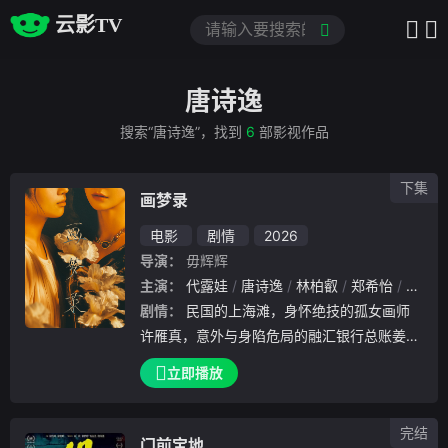
云影TV
唐诗逸
搜索“唐诗逸”，找到
6
部影视作品
下集
画梦录
电影
剧情
2026
导演：
毋辉辉
主演：
代露娃
唐诗逸
林柏叡
郑希怡
吕星辰
剧情：
民国的上海滩，身怀绝技的孤女画师
许雁真，意外与身陷危局的融汇银行总账姜心
羽产生交集。姜心羽遭人陷害，只得与许雁真
立即播放
结盟，彼时银行欲将国宝名画低价卖给外国人
，许雁真凭借自身精湛画技仿造名画、偷天换
完结
日。几经波折，两人联手在各方势力的夹缝间
门前宝地