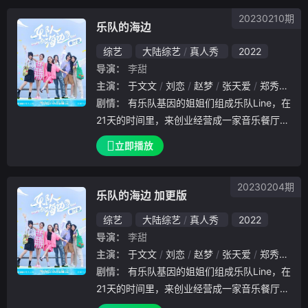
台的过程。
20230210期
乐队的海边
综艺
大陆综艺
真人秀
2022
导演：
李甜
主演：
于文文
刘恋
赵梦
张天爱
郑秀妍
张
剧情：
有乐队基因的姐姐们组成乐队Line，在
21天的时间里，来创业经营成一家音乐餐厅。
她们将承包餐厅的一切工作，并在每晚用她们
立即播放
的音乐治愈来往的客人。而她们全部的生活经
费都将来源于餐厅的收入，鸡飞狗跳的笑闹之
20230204期
乐队的海边 加更版
综艺
大陆综艺
真人秀
2022
导演：
李甜
主演：
于文文
刘恋
赵梦
张天爱
郑秀妍
张
剧情：
有乐队基因的姐姐们组成乐队Line，在
21天的时间里，来创业经营成一家音乐餐厅。
她们将承包餐厅的一切工作，并在每晚用她们