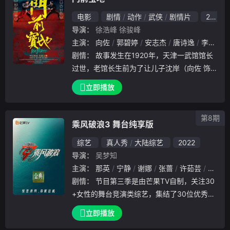
巧妙周旋，共历险阻，破解重重困境。
电影
剧情
动作
武侠
剧情片
2023
导演：
徐浩峰
徐骏峰
主演：
向佐
郭碧婷
安志杰
唐诗逸
李媛
赵
剧情：
故事发生在1920年，天津一武馆馆长
过世，老馆长生前为了让儿子沈岸（向佐 饰
）脱离武行，为其谋了一份银行的差事，决定
立即播放
让大弟子齐铨（安志杰 饰）接班。不料齐铨
的种种新做法破了武行的规矩，引起骚乱。老
第8期
一辈
乘风破浪3 舞台纯享版
综艺
真人秀
大陆综艺
2022
导演：
吴梦知
主演：
那英
宁静
谢娜
张蔷
许茹芸
黄奕
剧情：
节目第三季是由芒果TV⾃制，关注30
+⼥性的舞台竞演类综艺，集结了30位优秀的
歌⼿、演员、舞蹈艺术家等，在专业制作团的
立即播放
全程协助下，⼀同突破⾃我为观众呈现精彩舞