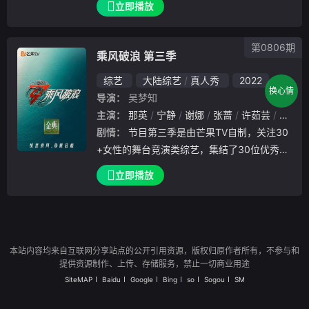
立即播放
的音乐治愈来往的客人。而她们全部的生活经
费都将来源于餐厅的收入，鸡飞狗跳的笑闹之
第0806期
乘风破浪 第三季
综艺
大陆综艺
真人秀
2022
换心情
导演：
吴梦知
主演：
那英
宁静
谢娜
张蔷
许茹芸
黄奕
剧情：
节目第三季是由芒果TV⾃制，关注30
+⼥性的舞台竞演类综艺，集结了30位优秀的
歌⼿、演员、舞蹈艺术家等，在专业制作团的
立即播放
全程协助下，⼀同突破⾃我为观众呈现精彩舞
台的过程。
本站内容均来自互联网分享站点的公开引用资源，版权归原作者所有，不参与和
提供资源制作、上传、存储服务，禁止一切商业用途
SiteMAP
Baidu
Google
Bing
so
Sogou
SM