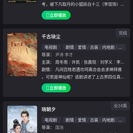
考，被下凡取丹的小狐妖白十三（李现饰）盯
上。只要杀了王子进，取了丹，就能晋升狐仙
立即播放
。但没想取丹路上，一人一狐竟成了最好的朋
友。在历尽万险后，白十三该作何选择？
完结
千古玦尘
电视剧
剧情
爱情
古装
内地剧
内地
导演：
尹涛
李才
主演：
周冬雨
许凯
张嘉倪
刘学义
李泽锋
剧情：
凡间百姓若遇坎坷离合会去求神拜佛
，可若是神仙呢？该剧讲述了上古界四位真神
中白玦与上古之间几经生死离别的情深虐恋。
立即播放
以上古的成长为主线，从灵力低微的小“菜鸟”
成长为身负苍生之重的主神，却终究逃不过命
全24集
运的劫
晓朝夕
电视剧
剧情
爱情
古装
内地剧
内地
导演：
国浩