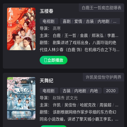
石火般的速配。
白鹿王一哲痴恋甜爆表
玉楼春
电视剧
喜剧
爱情
古装
内地剧
内地
导演：
高寒
主演：
白鹿
王一哲
金晨
郑湫泓
李嘉琦
赫
剧情：
剧集讲述了戏班出身，八面玲珑的绝
代佳人林少春（白鹿 饰）在机缘巧合之下与
当朝首辅之子孙玉楼（王一哲 饰）相爱，从
立即播放
而嫁入了钟鸣鼎食的孙家。刚开始的时候，因
为出身问题，屡遭排挤，但冰雪聪明的林少春
许凯吴佳怡守护两界
凭着自身
天舞纪
电视剧
古装
内地剧
内地
2020
导演：
赵锦焘
武文光
主演：
许凯
吴佳怡
哈妮克孜
周骏超
李俊辰
剧情：
该剧根据网络作家步非烟的东方奇幻
同名小说改编，讲述了擎天城小霸王李玄，与
背井离乡来到天启国完成使命的少女苏犹怜在