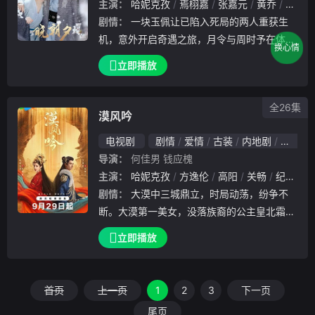
主演：
哈妮克孜
焉栩嘉
张嘉元
黄乔
马思涵
剧情：
一块玉佩让已陷入死局的两人重获生
机，意外开启奇遇之旅，月令与周时予在体验
换心情
结束即开局的游戏规则中“打怪升级”，两人相
立即播放
互扶持，携手同行。
全26集
漠风吟
电视剧
剧情
爱情
古装
内地剧
内地
导演：
何佳男
钱应槐
主演：
哈妮克孜
方逸伦
高阳
关畅
纪凌尘
剧情：
大漠中三城鼎立，时局动荡，纷争不
断。大漠第一美女，没落族裔的公主皇北霜阴
差阳错成为厄娜泣和亲使者，前往云沛城和亲
立即播放
。途中与大漠三个呼风唤雨的男人产生交集，
一女三男彼此试探玩弄，反骨黑莲花与大漠三
强们的相
首页
上一页
1
2
3
下一页
尾页