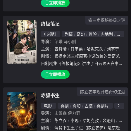
立即播放
摩云书院共同学习，从欢喜冤家到互相爱慕，
最后和一众摩云学子历经挑战，最终迎来和平
铁三角探秘终极之谜
新纪元的
终极笔记
电视剧
剧情
奇幻
冒险
内地剧
内地
导演：
邹曦
马小刚
主演：
曾舜晞
肖宇梁
哈妮克孜
刘宇宁
范明
剧情：
根据南派三叔原著小说改编的爱奇艺
自制剧集《终极笔记》讲述了自云顶天宫事件
之后，吴邪刚刚从三叔处得知西沙海底的隐情
立即播放
，以及战国帛书与老九门的恩怨，随即收到了
两盘来自张起灵的录像带。为了进一步揭开事
陈立农李现开启奇幻江湖
情的真相
赤狐书生
电影
喜剧
奇幻
古装
喜剧片
2020
导演：
宋灏霖
伊力奇
主演：
陈立农
李现
哈妮克孜
裴魁山
姜超
剧情：
清贫书生王子进（陈立农饰）进京赶