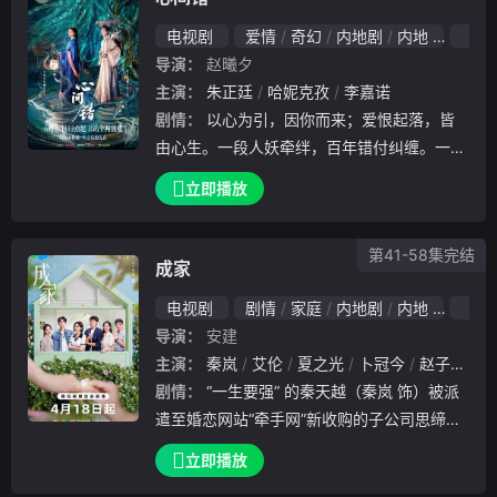
电视剧
爱情
奇幻
内地剧
内地
202
导演：
赵曦夕
主演：
朱正廷
哈妮克孜
李嘉诺
剧情：
以心为引，因你而来；爱恨起落，皆
由心生。一段人妖牵绊，百年错付纠缠。一心
分为两半，等我来到你身边。
立即播放
第41-58集完结
成家
电视剧
剧情
家庭
内地剧
内地
202
导演：
安建
主演：
秦岚
艾伦
夏之光
卜冠今
赵子琪
田
剧情：
“一生要强” 的秦天越（秦岚 饰）被派
遣至婚恋网站“牵手网”新收购的子公司思缔妮
任职经理。理工科毕业的她热衷于用大数据帮
立即播放
助客户筛选和寻找最匹配的另一半，追求电光