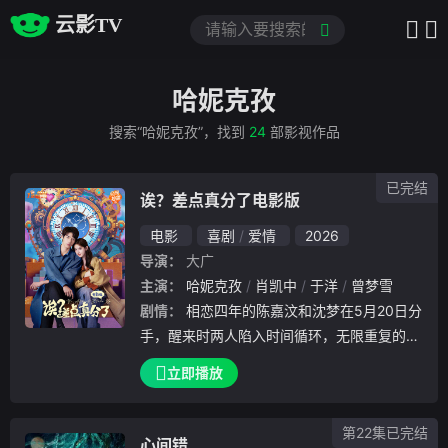
云影TV
哈妮克孜
搜索“哈妮克孜”，找到
24
部影视作品
已完结
诶？差点真分了电影版
电影
喜剧
爱情
2026
导演：
大广
主演：
哈妮克孜
肖凯中
于洋
曾梦雪
剧情：
相恋四年的陈嘉汶和沈梦在5月20日分
手，醒来时两人陷入时间循环，无限重复的一
天。尝试各种方式无果，两人选择在阴差阳错
立即播放
的寻死之后，终于触发了隐藏的“任务”。两人
在相处四年的时间里，曾经对彼此说过的海誓
第22集已完结
山盟，如今成为了重重考验。
心间错